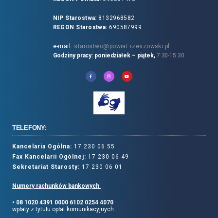
NIP Starostwa:
8132968582
REGON Starostwa:
690587999
e-mail:
starostwo@powiat.rzeszowski.pl
Godziny pracy: poniedziałek – piątek,
7:30-15:30
TELEFONY:
Kancelaria Ogólna:
17 230 06 55
Fax Kancelarii Ogólnej:
17 230 06 49
Sekretariat Starosty:
17 230 06 01
Numery rachunków bankowych
• 08 1020 4391 0000 6102 0254 4070
wpłaty z tytułu opłat komunikacyjnych