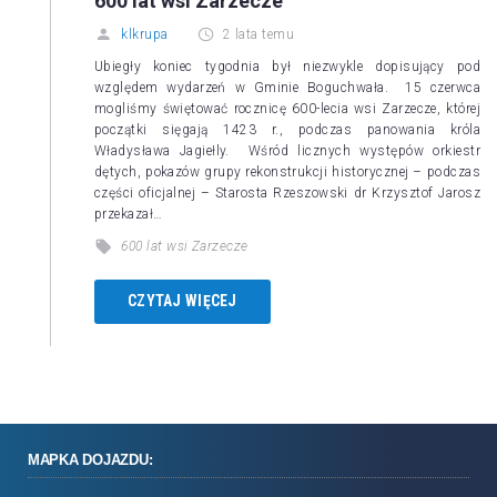
600 lat wsi Zarzecze
klkrupa
2 lata temu
Ubiegły koniec tygodnia był niezwykle dopisujący pod
względem wydarzeń w Gminie Boguchwała. 15 czerwca
mogliśmy świętować rocznicę 600-lecia wsi Zarzecze, której
początki sięgają 1423 r., podczas panowania króla
Władysława Jagiełly. Wśród licznych występów orkiestr
dętych, pokazów grupy rekonstrukcji historycznej – podczas
części oficjalnej – Starosta Rzeszowski dr Krzysztof Jarosz
przekazał…
600 lat wsi Zarzecze
CZYTAJ WIĘCEJ
MAPKA DOJAZDU: