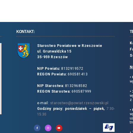
KONTAKT:
T
K
Starostwo Powiatowe w Rzeszowie
F
ul. Grunwaldzka 15
S
35-959 Rzeszów
N
NIP Powiatu:
8132919572
REGON Powiatu:
690581413
•
wp
NIP Starostwa:
8132968582
REGON Starostwa:
690587999
•
w
z 
e-mail:
starostwo@powiat.rzeszowski.pl
Godziny pracy: poniedziałek – piątek,
7:30-
•
wp
15:30
u
tr
•