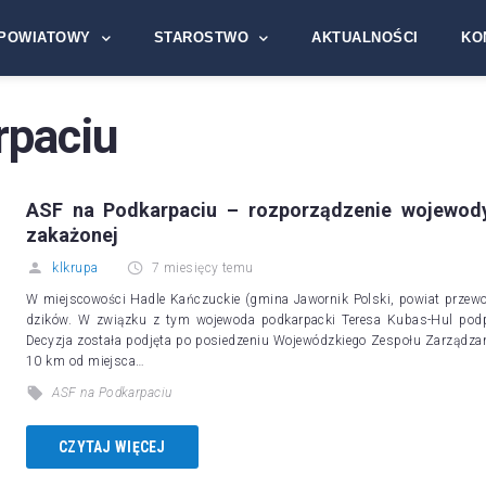
POWIATOWY
STAROSTWO
AKTUALNOŚCI
KO
rpaciu
ASF na Podkarpaciu – rozporządzenie wojewody
zakażonej
klkrupa
7 miesięcy temu
W miejscowości Hadle Kańczuckie (gmina Jawornik Polski, powiat przewo
dzików. W związku z tym wojewoda podkarpacki Teresa Kubas-Hul podpis
Decyzja została podjęta po posiedzeniu Wojewódzkiego Zespołu Zarządza
10 km od miejsca…
ASF na Podkarpaciu
CZYTAJ WIĘCEJ