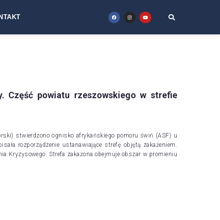
NTAKT
. Część powiatu rzeszowskiego w strefie
rski) stwierdzono ognisko afrykańskiego pomoru świń (ASF) u
ała rozporządzenie ustanawiające strefę objętą zakażeniem.
nia Kryzysowego. Strefa zakażona obejmuje obszar w promieniu