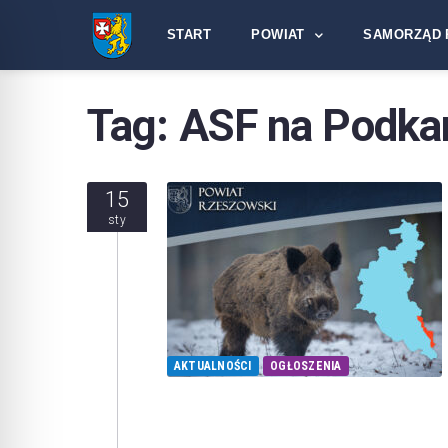
START
POWIAT
SAMORZĄD 
Tag:
ASF na Podka
15
sty
AKTUALNOŚCI
OGŁOSZENIA