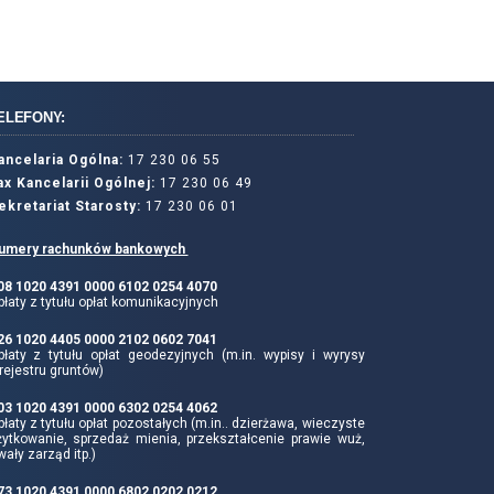
ELEFONY:
ancelaria Ogólna:
17 230 06 55
ax Kancelarii Ogólnej:
17 230 06 49
ekretariat Starosty:
17 230 06 01
umery rachunków bankowych
 08 1020 4391 0000 6102 0254 4070
łaty z tytułu opłat komunikacyjnych
 26 1020 4405 0000 2102 0602 7041
płaty z tytułu opłat geodezyjnych (m.in. wypisy i wyrysy
rejestru gruntów)
 03 1020 4391 0000 6302 0254 4062
łaty z tytułu opłat pozostałych (m.in.. dzierżawa, wieczyste
żytkowanie, sprzedaż mienia, przekształcenie prawie wuż,
wały zarząd itp.)
 73 1020 4391 0000 6802 0202 0212