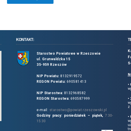
KONTAKT:
T
K
Starostwo Powiatowe w Rzeszowie
F
ul. Grunwaldzka 15
S
35-959 Rzeszów
N
NIP Powiatu:
8132919572
REGON Powiatu:
690581413
•
wp
NIP Starostwa:
8132968582
REGON Starostwa:
690587999
•
w
z 
e-mail:
starostwo@powiat.rzeszowski.pl
Godziny pracy: poniedziałek – piątek,
7:30-
•
wp
15:30
u
tr