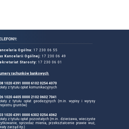
ELEFONY:
ancelaria Ogólna:
17 230 06 55
ax Kancelarii Ogólnej:
17 230 06 49
ekretariat Starosty:
17 230 06 01
umery rachunków bankowych
 08 1020 4391 0000 6102 0254 4070
łaty z tytułu opłat komunikacyjnych
 26 1020 4405 0000 2102 0602 7041
płaty z tytułu opłat geodezyjnych (m.in. wypisy i wyrysy
rejestru gruntów)
 03 1020 4391 0000 6302 0254 4062
łaty z tytułu opłat pozostałych (m.in.. dzierżawa, wieczyste
żytkowanie, sprzedaż mienia, przekształcenie prawie wuż,
wały zarząd itp.)