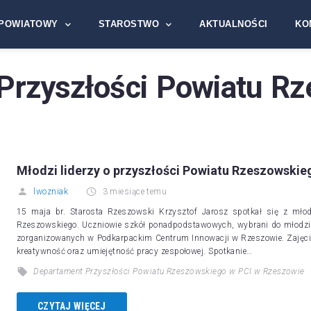
POWIATOWY
STAROSTWO
AKTUALNOŚCI
KO
Przyszłości Powiatu R
Młodzi liderzy o przyszłości Powiatu Rzeszowskie
lwozniak
3 miesiące temu
15 maja br. Starosta Rzeszowski Krzysztof Jarosz spotkał się z mło
Rzeszowskiego. Uczniowie szkół ponadpodstawowych, wybrani do młodzie
zorganizowanych w Podkarpackim Centrum Innowacji w Rzeszowie. Zajęci
kreatywność oraz umiejętność pracy zespołowej. Spotkanie…
Departament Przyszłości Powiatu Rzeszowskiego w PCI w Rzeszowie
CZYTAJ WIĘCEJ