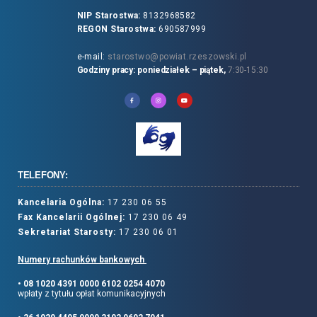
NIP Starostwa:
8132968582
REGON Starostwa:
690587999
e-mail:
starostwo@powiat.rzeszowski.pl
Godziny pracy: poniedziałek – piątek,
7:30-15:30
TELEFONY:
Kancelaria Ogólna:
17 230 06 55
Fax Kancelarii Ogólnej:
17 230 06 49
Sekretariat Starosty:
17 230 06 01
Numery rachunków bankowych
• 08 1020 4391 0000 6102 0254 4070
wpłaty z tytułu opłat komunikacyjnych