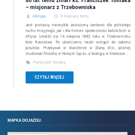
80 lat temu zmarł ks. Franciszek Tomaka
– misjonarz z Trzebowniska
klkrupa
9 miesięcy temu
Jest postacią niezwykle zasłużoną zarówno dla polskiego
ruchu misyjnego, jak i dla historii społeczności katolickich w
Afryce. Urodził się 16 sierpnia 1882 roku w Trzebownisku
koło Rzeszowa. Po ukończeniu nauki wstąpił do zakonu
jezuitów. Przebywał w klasztorze w Starej Wsi, później
studiował filozofię w Nowym Sączu, a teologię w Krakowie.…
Franciszek Tomaka
CZYTAJ WIĘCEJ
MAPKA DOJAZDU: