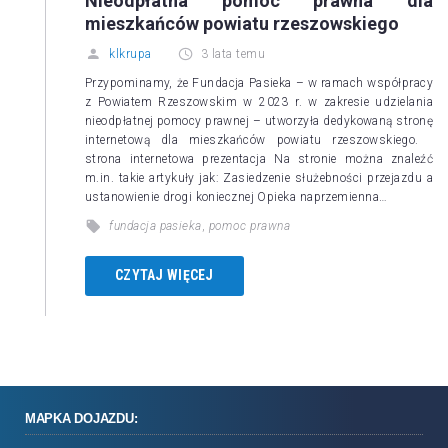
Nieodpłatna pomoc prawna dla
mieszkańców powiatu rzeszowskiego
klkrupa
3 lata temu
Przypominamy, że Fundacja Pasieka – w ramach współpracy
z Powiatem Rzeszowskim w 2023 r. w zakresie udzielania
nieodpłatnej pomocy prawnej – utworzyła dedykowaną stronę
internetową dla mieszkańców powiatu rzeszowskiego.
strona internetowa prezentacja Na stronie można znaleźć
m.in. takie artykuły jak: Zasiedzenie służebności przejazdu a
ustanowienie drogi koniecznej Opieka naprzemienna…
fundacja pasieka
,
pomoc prawna
CZYTAJ WIĘCEJ
MAPKA DOJAZDU: