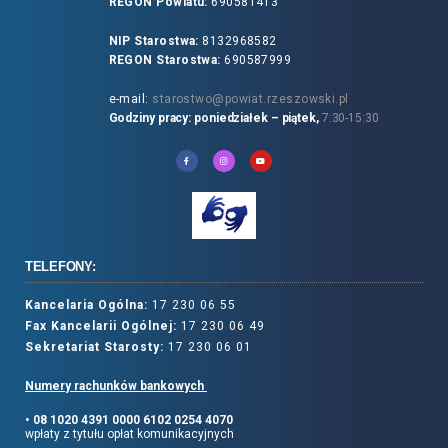
REGON Powiatu:
690581413
NIP Starostwa:
8132968582
REGON Starostwa:
690587999
e-mail:
starostwo@powiat.rzeszowski.pl
Godziny pracy: poniedziałek – piątek,
7:30-15:30
TELEFONY:
Kancelaria Ogólna:
17 230 06 55
Fax Kancelarii Ogólnej:
17 230 06 49
Sekretariat Starosty:
17 230 06 01
Numery rachunków bankowych
• 08 1020 4391 0000 6102 0254 4070
wpłaty z tytułu opłat komunikacyjnych