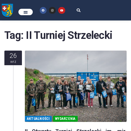
Tag:
II Turniej Strzelecki
26
wrz
AKTUALNOŚCI
WYDARZENIA