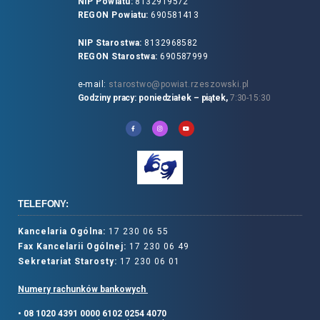
NIP Powiatu:
8132919572
REGON Powiatu:
690581413
NIP Starostwa:
8132968582
REGON Starostwa:
690587999
e-mail:
starostwo@powiat.rzeszowski.pl
Godziny pracy: poniedziałek – piątek,
7:30-15:30
TELEFONY:
Kancelaria Ogólna:
17 230 06 55
Fax Kancelarii Ogólnej:
17 230 06 49
Sekretariat Starosty:
17 230 06 01
Numery rachunków bankowych
• 08 1020 4391 0000 6102 0254 4070