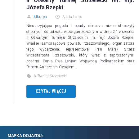
II Otwarty Turniej Strzelecki im. mjr.
Józefa Rzepki
klkrupa
3 lata temu
Niesprzyjająca pogoda i opady deszczu nie odstraszyły
chętnych do udziału w zorganizowanym w dniu 24 września
II Otwartym Turnieju Strzeleckim im. mjr. Józefa Rzepki.
Władze samorządowe powiatu rzeszowskiego, organizatora
tego wydarzenia, reprezentował Pan Marek Sitarz
Wicestarosta Rzeszowski, który wraz z zaproszonymi
gośćmi, Panią Ewą Leniart Wojewodą Podkarpackim oraz
Panem Andrzejem Ożogiem…
II Turniej Strzelecki
CZYTAJ WIĘCEJ
MAPKA DOJAZDU: