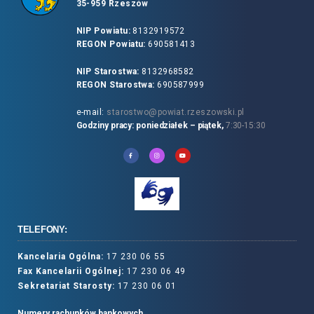
35-959 Rzeszów
NIP Powiatu:
8132919572
REGON Powiatu:
690581413
NIP Starostwa:
8132968582
REGON Starostwa:
690587999
e-mail:
starostwo@powiat.rzeszowski.pl
Godziny pracy: poniedziałek – piątek,
7:30-15:30
TELEFONY:
Kancelaria Ogólna:
17 230 06 55
Fax Kancelarii Ogólnej:
17 230 06 49
Sekretariat Starosty:
17 230 06 01
Numery rachunków bankowych