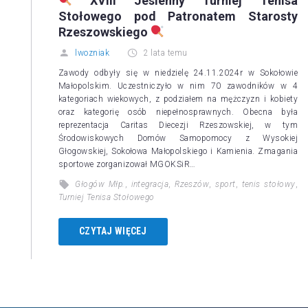
XVIII Jesienny Turniej Tenisa
Stołowego pod Patronatem Starosty
Rzeszowskiego
lwozniak
2 lata temu
Zawody odbyły się w niedzielę 24.11.2024r w Sokołowie
Małopolskim. Uczestniczyło w nim 70 zawodników w 4
kategoriach wiekowych, z podziałem na mężczyzn i kobiety
oraz kategorię osób niepełnosprawnych. Obecna była
reprezentacja Caritas Diecezji Rzeszowskiej, w tym
Środowiskowych Domów Samopomocy z Wysokiej
Głogowskiej, Sokołowa Małopolskiego i Kamienia. Zmagania
sportowe zorganizował MGOKSiR…
Głogów Młp.
,
integracja
,
Rzeszów
,
sport
,
tenis stołowy
,
Turniej Tenisa Stołowego
CZYTAJ WIĘCEJ