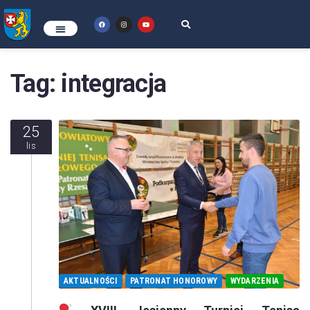
Tag:
integracja
25
lis
AKTUALNOŚCI
PATRONAT HONOROWY
WYDARZENIA