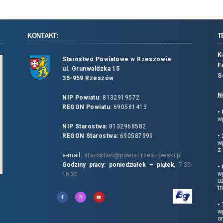
KONTAKT:
T
K
Starostwo Powiatowe w Rzeszowie
F
ul. Grunwaldzka 15
S
35-959 Rzeszów
N
NIP Powiatu:
8132919572
REGON Powiatu:
690581413
•
wp
NIP Starostwa:
8132968582
REGON Starostwa:
690587999
•
w
z 
e-mail:
starostwo@powiat.rzeszowski.pl
Godziny pracy: poniedziałek – piątek,
7:30-
•
wp
15:30
u
tr
•
w
o