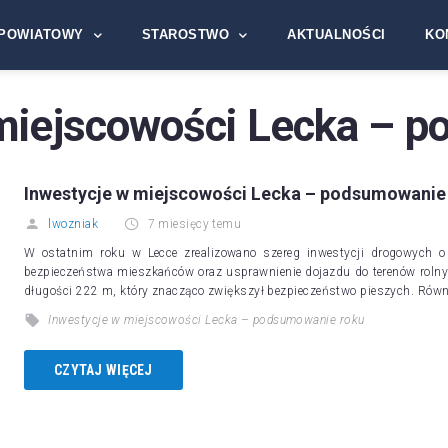
POWIATOWY
STAROSTWO
AKTUALNOŚCI
KO
miejscowości Lecka – 
Inwestycje w miejscowości Lecka – podsumowanie
lwozniak
7 miesięcy temu
W ostatnim roku w Lecce zrealizowano szereg inwestycji drogowych o
bezpieczeństwa mieszkańców oraz usprawnienie dojazdu do terenów rolny
długości 222 m, który znacząco zwiększył bezpieczeństwo pieszych. Rów
Inwestycje w miejscowości Lecka – podsumowanie roku
CZYTAJ WIĘCEJ