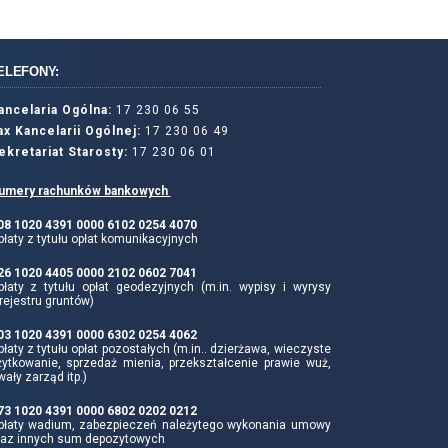
ELEFONY:
ancelaria Ogólna:
17 230 06 55
ax Kancelarii Ogólnej:
17 230 06 49
ekretariat Starosty:
17 230 06 01
umery rachunków bankowych
 08 1020 4391 0000 6102 0254 4070
łaty z tytułu opłat komunikacyjnych
 26 1020 4405 0000 2102 0602 7041
płaty z tytułu opłat geodezyjnych (m.in. wypisy i wyrysy
rejestru gruntów)
 03 1020 4391 0000 6302 0254 4062
łaty z tytułu opłat pozostałych (m.in.. dzierżawa, wieczyste
żytkowanie, sprzedaż mienia, przekształcenie prawie wuż,
wały zarząd itp.)
 73 1020 4391 0000 6802 0202 0212
płaty wadium, zabezpieczeń należytego wykonania umowy
raz innych sum depozytowych