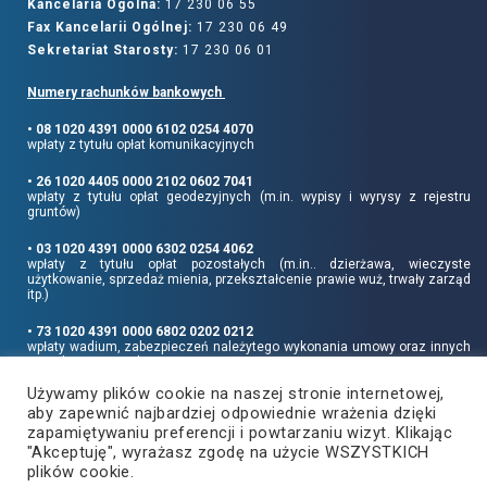
Kancelaria Ogólna:
17 230 06 55
Fax Kancelarii Ogólnej:
17 230 06 49
Sekretariat Starosty:
17 230 06 01
Numery rachunków bankowych
• 08 1020 4391 0000 6102 0254 4070
wpłaty z tytułu opłat komunikacyjnych
• 26 1020 4405 0000 2102 0602 7041
wpłaty z tytułu opłat geodezyjnych (m.in. wypisy i wyrysy z rejestru
gruntów)
• 03 1020 4391 0000 6302 0254 4062
wpłaty z tytułu opłat pozostałych (m.in.. dzierżawa, wieczyste
użytkowanie, sprzedaż mienia, przekształcenie prawie wuż, trwały zarząd
itp.)
• 73 1020 4391 0000 6802 0202 0212
wpłaty wadium, zabezpieczeń należytego wykonania umowy oraz innych
sum depozytowych
Używamy plików cookie na naszej stronie internetowej,
Informujemy, że opłatę skarbową należy uiszczać na rachunek Urzędu
aby zapewnić najbardziej odpowiednie wrażenia dzięki
Miasta Rzeszowa:
• 90 1240 6960 3851 0062 0000 0423
zapamiętywaniu preferencji i powtarzaniu wizyt. Klikając
"Akceptuję", wyrażasz zgodę na użycie WSZYSTKICH
plików cookie.