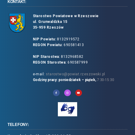
KONTAKT:
Starostwo Powiatowe w Rzeszowie
ul. Grunwaldzka 15
35-959 Rzeszów
NIP Powiatu:
8132919572
REGON Powiatu:
690581413
NIP Starostwa:
8132968582
REGON Starostwa:
690587999
e-mail:
starostwo@powiat.rzeszowski.pl
Godziny pracy: poniedziałek – piątek,
7:30-15:30
TELEFONY: