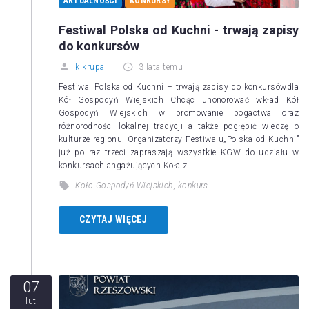
AKTUALNOŚCI
KONKURSY
Festiwal Polska od Kuchni - trwają zapisy
do konkursów
klkrupa
3 lata temu
Festiwal Polska od Kuchni – trwają zapisy do konkursówdla
Kół Gospodyń Wiejskich Chcąc uhonorować wkład Kół
Gospodyń Wiejskich w promowanie bogactwa oraz
różnorodności lokalnej tradycji a także pogłębić wiedzę o
kulturze regionu, Organizatorzy Festiwalu„Polska od Kuchni”
już po raz trzeci zapraszają wszystkie KGW do udziału w
konkursach angażujących Koła z…
Koło Gospodyń Wiejskich
,
konkurs
CZYTAJ WIĘCEJ
07
lut