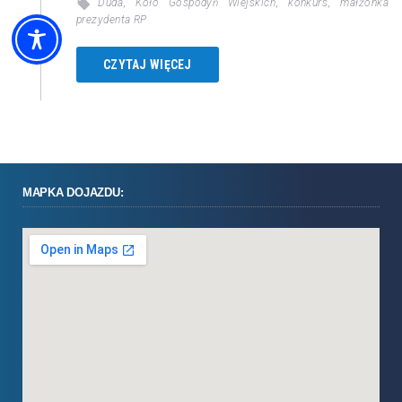
Duda
,
Koło Gospodyń Wiejskich
,
konkurs
,
małżonka
prezydenta RP
CZYTAJ WIĘCEJ
MAPKA DOJAZDU: