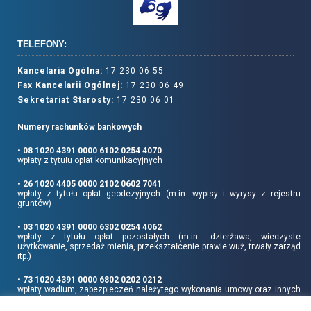
TELEFONY:
Kancelaria Ogólna:
17 230 06 55
Fax Kancelarii Ogólnej:
17 230 06 49
Sekretariat Starosty:
17 230 06 01
Numery rachunków bankowych
• 08 1020 4391 0000 6102 0254 4070
wpłaty z tytułu opłat komunikacyjnych
• 26 1020 4405 0000 2102 0602 7041
wpłaty z tytułu opłat geodezyjnych (m.in. wypisy i wyrysy z rejestru
gruntów)
• 03 1020 4391 0000 6302 0254 4062
wpłaty z tytułu opłat pozostałych (m.in.. dzierżawa, wieczyste
użytkowanie, sprzedaż mienia, przekształcenie prawie wuż, trwały zarząd
itp.)
• 73 1020 4391 0000 6802 0202 0212
wpłaty wadium, zabezpieczeń należytego wykonania umowy oraz innych
sum depozytowych