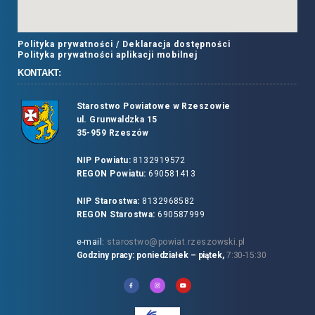
Polityka prywatności /
Deklaracja dostępności
Polityka prywatności aplikacji mobilnej
KONTAKT:
Starostwo Powiatowe w Rzeszowie
ul. Grunwaldzka 15
35-959 Rzeszów
NIP Powiatu:
8132919572
REGON Powiatu:
690581413
NIP Starostwa:
8132968582
REGON Starostwa:
690587999
e-mail:
starostwo@powiat.rzeszowski.pl
Godziny pracy: poniedziałek – piątek,
7:30-15:30