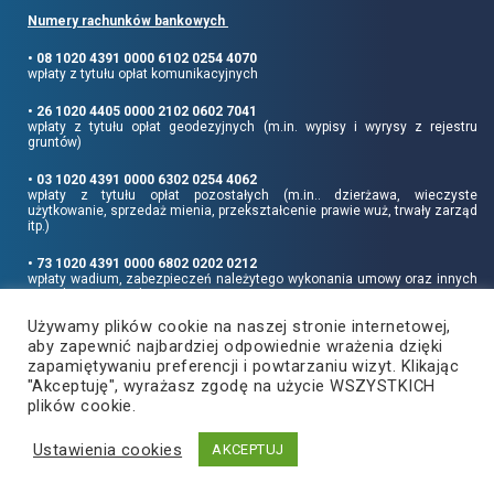
Numery rachunków bankowych
• 08 1020 4391 0000 6102 0254 4070
wpłaty z tytułu opłat komunikacyjnych
• 26 1020 4405 0000 2102 0602 7041
wpłaty z tytułu opłat geodezyjnych (m.in. wypisy i wyrysy z rejestru
gruntów)
• 03 1020 4391 0000 6302 0254 4062
wpłaty z tytułu opłat pozostałych (m.in.. dzierżawa, wieczyste
użytkowanie, sprzedaż mienia, przekształcenie prawie wuż, trwały zarząd
itp.)
• 73 1020 4391 0000 6802 0202 0212
wpłaty wadium, zabezpieczeń należytego wykonania umowy oraz innych
sum depozytowych
Używamy plików cookie na naszej stronie internetowej,
Informujemy, że opłatę skarbową należy uiszczać na rachunek Urzędu
aby zapewnić najbardziej odpowiednie wrażenia dzięki
Miasta Rzeszowa:
• 90 1240 6960 3851 0062 0000 0423
zapamiętywaniu preferencji i powtarzaniu wizyt. Klikając
"Akceptuję", wyrażasz zgodę na użycie WSZYSTKICH
plików cookie.
Ustawienia cookies
Copyright
2021
©
Produkcja i hosting:
AKCEPTUJ
Powiat Rzeszowski
ZETO-RZESZÓW Sp. z o.o.