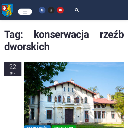
Tag:
konserwacja rzeźb
dworskich
22
gru