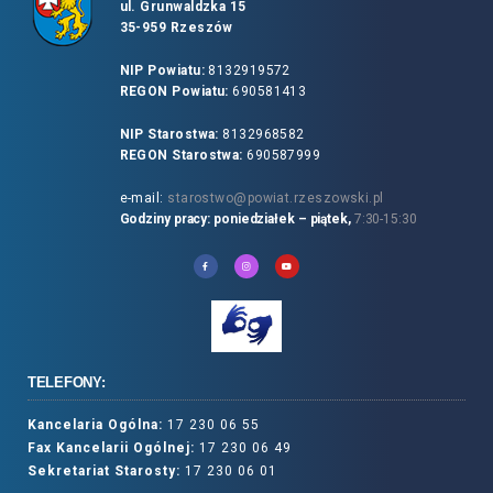
ul. Grunwaldzka 15
35-959 Rzeszów
NIP Powiatu:
8132919572
REGON Powiatu:
690581413
NIP Starostwa:
8132968582
REGON Starostwa:
690587999
e-mail:
starostwo@powiat.rzeszowski.pl
Godziny pracy: poniedziałek – piątek,
7:30-15:30
TELEFONY:
Kancelaria Ogólna:
17 230 06 55
Fax Kancelarii Ogólnej:
17 230 06 49
Sekretariat Starosty:
17 230 06 01