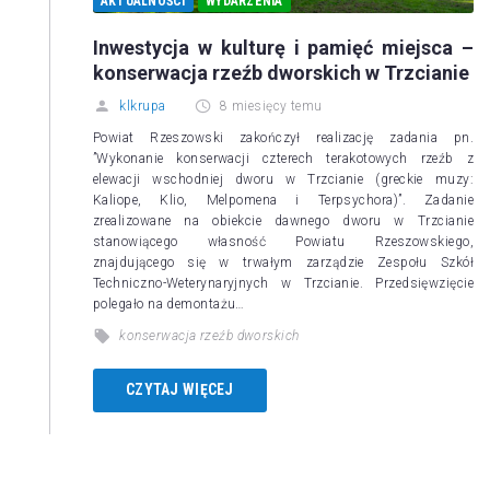
AKTUALNOŚCI
WYDARZENIA
Inwestycja w kulturę i pamięć miejsca –
konserwacja rzeźb dworskich w Trzcianie
klkrupa
8 miesięcy temu
Powiat Rzeszowski zakończył realizację zadania pn.
”Wykonanie konserwacji czterech terakotowych rzeźb z
elewacji wschodniej dworu w Trzcianie (greckie muzy:
Kaliope, Klio, Melpomena i Terpsychora)”. Zadanie
zrealizowane na obiekcie dawnego dworu w Trzcianie
stanowiącego własność Powiatu Rzeszowskiego,
znajdującego się w trwałym zarządzie Zespołu Szkół
Techniczno-Weterynaryjnych w Trzcianie. Przedsięwzięcie
polegało na demontażu…
konserwacja rzeźb dworskich
CZYTAJ WIĘCEJ