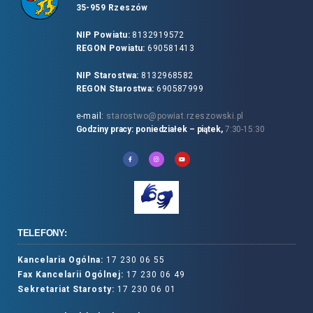
35-959 Rzeszów
NIP Powiatu:
8132919572
REGON Powiatu:
690581413
NIP Starostwa:
8132968582
REGON Starostwa:
690587999
e-mail:
starostwo@powiat.rzeszowski.pl
Godziny pracy: poniedziałek – piątek,
7:30-15:30
TELEFONY:
Kancelaria Ogólna:
17 230 06 55
Fax Kancelarii Ogólnej:
17 230 06 49
Sekretariat Starosty:
17 230 06 01