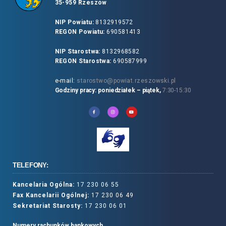
35-959 Rzeszów
NIP Powiatu:
8132919572
REGON Powiatu:
690581413
NIP Starostwa:
8132968582
REGON Starostwa:
690587999
e-mail:
starostwo@powiat.rzeszowski.pl
Godziny pracy: poniedziałek – piątek,
7:30-15:30
TELEFONY:
Kancelaria Ogólna:
17 230 06 55
Fax Kancelarii Ogólnej:
17 230 06 49
Sekretariat Starosty:
17 230 06 01
Numery rachunków bankowych