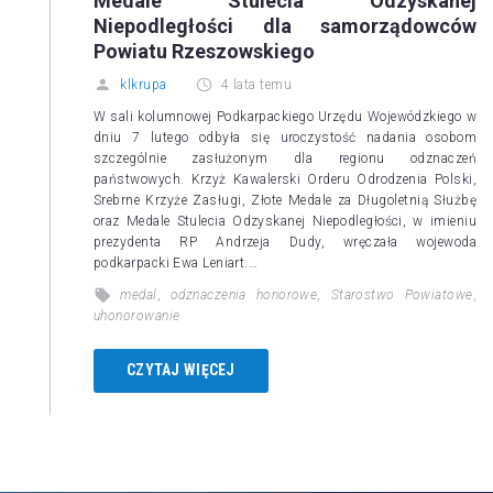
Medale Stulecia Odzyskanej
Niepodległości dla samorządowców
Powiatu Rzeszowskiego
klkrupa
4 lata temu
W sali kolumnowej Podkarpackiego Urzędu Wojewódzkiego w
dniu 7 lutego odbyła się uroczystość nadania osobom
szczególnie zasłużonym dla regionu odznaczeń
państwowych. Krzyż Kawalerski Orderu Odrodzenia Polski,
Srebrne Krzyże Zasługi, Złote Medale za Długoletnią Służbę
oraz Medale Stulecia Odzyskanej Niepodległości, w imieniu
prezydenta RP Andrzeja Dudy, wręczała wojewoda
podkarpacki Ewa Leniart.…
medal
,
odznaczenia honorowe
,
Starostwo Powiatowe
,
uhonorowanie
CZYTAJ WIĘCEJ