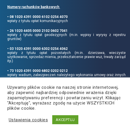
Numery rachunków bankowych
• 08 1020 4391 0000 6102 0254 4070
wpłaty z tytułu opłat komunikacyjnych
• 26 1020 4405 0000 2102 0602 7041
wpłaty z tytułu opłat geodezyjnych (m.in. wypisy i wyrysy z rejestru
gruntów)
• 03 1020 4391 0000 6302 0254 4062
wpłaty z tytułu opłat pozostałych (m.in.. dzierżawa, wieczyste
użytkowanie, sprzedaż mienia, przekształcenie prawie wuż, trwały zarząd
itp.)
• 73 1020 4391 0000 6802 0202 0212
wpłaty wadium, zabezpieczeń należytego wykonania umowy oraz innych
sum depozytowych
Używamy plików cookie na naszej stronie internetowej,
Informujemy, że opłatę skarbową należy uiszczać na rachunek Urzędu
aby zapewnić najbardziej odpowiednie wrażenia dzięki
Miasta Rzeszowa:
• 90 1240 6960 3851 0062 0000 0423
zapamiętywaniu preferencji i powtarzaniu wizyt. Klikając
"Akceptuję", wyrażasz zgodę na użycie WSZYSTKICH
plików cookie.
Ustawienia cookies
Copyright
2021
©
Produkcja i hosting:
AKCEPTUJ
Powiat Rzeszowski
ZETO-RZESZÓW Sp. z o.o.