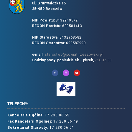
ul. Grunwaldzka 15
35-959 Rzeszów
NIP Powiatu:
8132919572
REGON Powiatu:
690581413
NIP Starostwa:
8132968582
REGON Starostwa:
690587999
e-mail:
starostwo@powiat.rzeszowski.pl
Godziny pracy: poniedziałek – piątek,
7:30-15:30
TELEFONY:
Kancelaria Ogólna:
17 230 06 55
Fax Kancelarii Ogólnej:
17 230 06 49
Sekretariat Starosty:
17 230 06 01