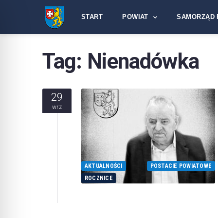
START
POWIAT
SAMORZĄD 
Tag:
Nienadówka
29
wrz
AKTUALNOŚCI
POSTACIE POWIATOWE
ROCZNICE