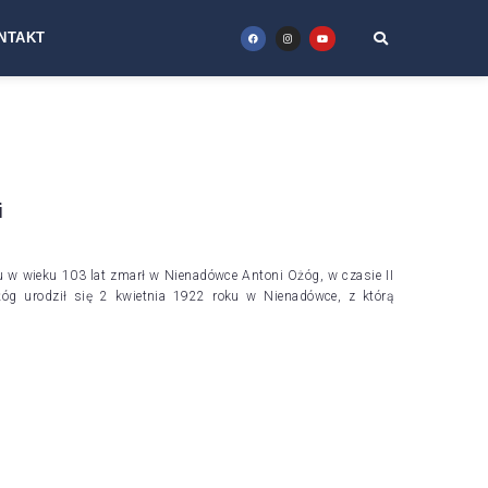
NTAKT
i
u w wieku 103 lat zmarł w Nienadówce Antoni Ożóg, w czasie II
Ożóg urodził się 2 kwietnia 1922 roku w Nienadówce, z którą