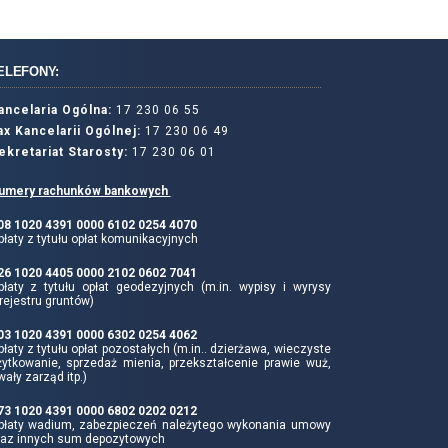
ELEFONY:
ancelaria Ogólna:
17 230 06 55
ax Kancelarii Ogólnej:
17 230 06 49
ekretariat Starosty:
17 230 06 01
umery rachunków bankowych
 08 1020 4391 0000 6102 0254 4070
łaty z tytułu opłat komunikacyjnych
 26 1020 4405 0000 2102 0602 7041
płaty z tytułu opłat geodezyjnych (m.in. wypisy i wyrysy
rejestru gruntów)
 03 1020 4391 0000 6302 0254 4062
łaty z tytułu opłat pozostałych (m.in.. dzierżawa, wieczyste
żytkowanie, sprzedaż mienia, przekształcenie prawie wuż,
wały zarząd itp.)
 73 1020 4391 0000 6802 0202 0212
płaty wadium, zabezpieczeń należytego wykonania umowy
raz innych sum depozytowych