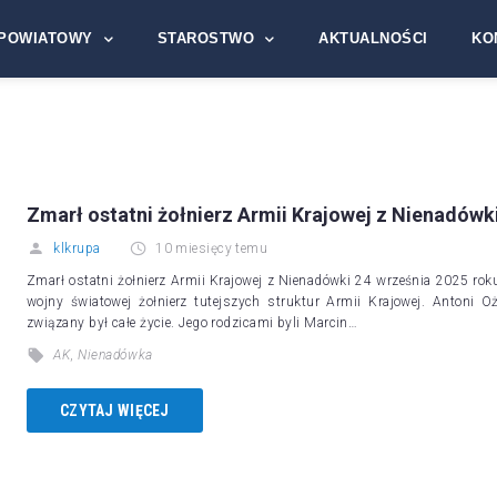
POWIATOWY
STAROSTWO
AKTUALNOŚCI
KO
Zmarł ostatni żołnierz Armii Krajowej z Nienadówk
klkrupa
10 miesięcy temu
Zmarł ostatni żołnierz Armii Krajowej z Nienadówki 24 września 2025 rok
wojny światowej żołnierz tutejszych struktur Armii Krajowej. Antoni 
związany był całe życie. Jego rodzicami byli Marcin…
AK
,
Nienadówka
CZYTAJ WIĘCEJ