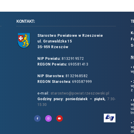
KONTAKT:
T
K
Starostwo Powiatowe w Rzeszowie
F
ul. Grunwaldzka 15
S
35-959 Rzeszów
N
NIP Powiatu:
8132919572
REGON Powiatu:
690581413
•
wp
NIP Starostwa:
8132968582
REGON Starostwa:
690587999
•
w
z 
e-mail:
starostwo@powiat.rzeszowski.pl
Godziny pracy: poniedziałek – piątek,
7:30-
•
wp
15:30
u
tr
•
w
o