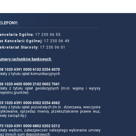
ELEFONY:
ancelaria Ogólna:
17 230 06 55
ax Kancelarii Ogólnej:
17 230 06 49
ekretariat Starosty:
17 230 06 01
umery rachunków bankowych
 08 1020 4391 0000 6102 0254 4070
łaty z tytułu opłat komunikacyjnych
 26 1020 4405 0000 2102 0602 7041
płaty z tytułu opłat geodezyjnych (m.in. wypisy i wyrysy
rejestru gruntów)
 03 1020 4391 0000 6302 0254 4062
łaty z tytułu opłat pozostałych (m.in.. dzierżawa, wieczyste
żytkowanie, sprzedaż mienia, przekształcenie prawie wuż,
wały zarząd itp.)
 73 1020 4391 0000 6802 0202 0212
płaty wadium, zabezpieczeń należytego wykonania umowy
raz innych sum depozytowych