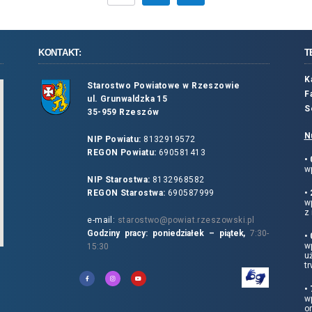
KONTAKT:
T
K
Starostwo Powiatowe w Rzeszowie
F
ul. Grunwaldzka 15
S
35-959 Rzeszów
N
NIP Powiatu:
8132919572
REGON Powiatu:
690581413
•
wp
NIP Starostwa:
8132968582
REGON Starostwa:
690587999
•
w
z 
e-mail:
starostwo@powiat.rzeszowski.pl
Godziny pracy: poniedziałek – piątek,
7:30-
•
wp
15:30
u
tr
•
w
o