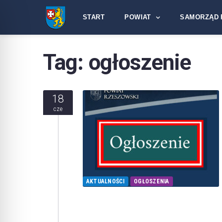
START
POWIAT
SAMORZĄD 
Tag:
ogłoszenie
18
cze
AKTUALNOŚCI
OGŁOSZENIA