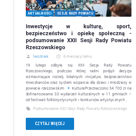
AKTUALNOŚCI
SESJE RADY POWIATU
Inwestycje w kulturę, sport,
bezpieczeństwo i opiekę społeczną -
podsumowanie XXII Sesji Rady Powiatu
Rzeszowskiego
lwozniak
6 miesięcy temu
19 lutego odbyła się XXII Sesja Rady Powiatu
Rzeszowskiego, podczas której radni podjęli decyzje
wzmacniające rozwój lokalnych inicjatyw, bezpieczeństwo
mieszkańców oraz system wsparcia dla dzieci i młodzieży w
powiecie rzeszowskim.
KulturaPrzeznaczono 34 700 zł na
dofinansowanie 33 wydarzeń kulturalnych w 11 gminach –
od festiwali folklorystycznych i konkursów artystycznych…
Podsumowanie XXII Sesji Rady Powiatu Rzeszowskiego
CZYTAJ WIĘCEJ