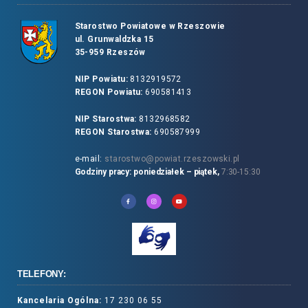
Starostwo Powiatowe w Rzeszowie
ul. Grunwaldzka 15
35-959 Rzeszów
NIP Powiatu:
8132919572
REGON Powiatu:
690581413
NIP Starostwa:
8132968582
REGON Starostwa:
690587999
e-mail:
starostwo@powiat.rzeszowski.pl
Godziny pracy: poniedziałek – piątek,
7:30-15:30
TELEFONY:
Kancelaria Ogólna:
17 230 06 55