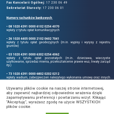
Fax Kancelarii Ogólnej:
17 230 06 49
Sekretariat Starosty:
17 230 06 01
Numery rachunków bankowych
• 08 1020 4391 0000 6102 0254 4070
wpłaty z tytułu opłat komunikacyjnych
• 26 1020 4405 0000 2102 0602 7041
wpłaty z tytułu opłat geodezyjnych (m.in. wypisy i wyrysy z rejestru
gruntów)
• 03 1020 4391 0000 6302 0254 4062
wpłaty z tytułu opłat pozostałych (m.in.. dzierżawa, wieczyste
użytkowanie, sprzedaż mienia, przekształcenie prawie wuż, trwały zarząd
itp.)
• 73 1020 4391 0000 6802 0202 0212
wpłaty wadium, zabezpieczeń należytego wykonania umowy oraz innych
sum depozytowych
Używamy plików cookie na naszej stronie internetowej,
Informujemy, że opłatę skarbową należy uiszczać na rachunek Urzędu
aby zapewnić najbardziej odpowiednie wrażenia dzięki
Miasta Rzeszowa:
• 90 1240 6960 3851 0062 0000 0423
zapamiętywaniu preferencji i powtarzaniu wizyt. Klikając
"Akceptuję", wyrażasz zgodę na użycie WSZYSTKICH
plików cookie.