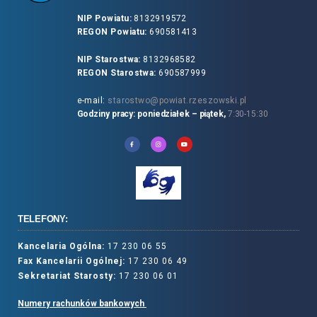
NIP Powiatu:
8132919572
REGON Powiatu:
690581413
NIP Starostwa:
8132968582
REGON Starostwa:
690587999
e-mail:
starostwo@powiat.rzeszowski.pl
Godziny pracy: poniedziałek – piątek,
7:30-15:30
TELEFONY:
Kancelaria Ogólna:
17 230 06 55
Fax Kancelarii Ogólnej:
17 230 06 49
Sekretariat Starosty:
17 230 06 01
Numery rachunków bankowych