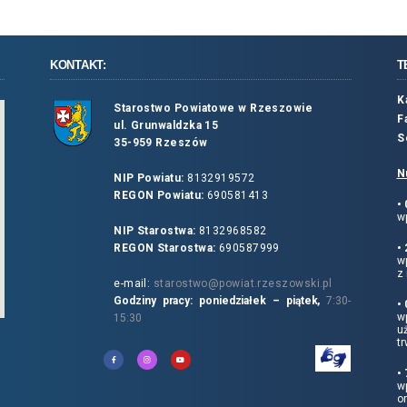
KONTAKT:
T
K
Starostwo Powiatowe w Rzeszowie
F
ul. Grunwaldzka 15
S
35-959 Rzeszów
N
NIP Powiatu:
8132919572
REGON Powiatu:
690581413
•
wp
NIP Starostwa:
8132968582
REGON Starostwa:
690587999
•
w
z 
e-mail:
starostwo@powiat.rzeszowski.pl
Godziny pracy: poniedziałek – piątek,
7:30-
•
wp
15:30
u
tr
•
w
o