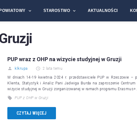
POWIATOWY
STAROSTWO
AKTUALNOŚCI
KO
Gruzji
PUP wraz z OHP na wizycie studyjnej w Gruzji
klkrupa
2 lata temu
W dniach 14-19 kwietnia 2024 r. przedstawiciele PUP w Rzeszowie – p.
Klienta, Statystyk i Analiz Pani Jadwiga Burda na zaproszenie Centrum
wizycie studyjnej w Gruzji zorganizowanej w ramach programu Erasmus+
PUP z OHP w Gruzji
CZYTAJ WIĘCEJ