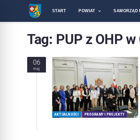
START
POWIAT
SAMORZĄD 
Tag:
PUP z OHP w 
06
maj
AKTUALNOŚCI
PROGRAMY I PROJEKTY