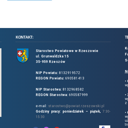
KONTAKT:
T
K
Starostwo Powiatowe w Rzeszowie
F
ul. Grunwaldzka 15
S
35-959 Rzeszów
N
NIP Powiatu:
8132919572
REGON Powiatu:
690581413
•
wp
NIP Starostwa:
8132968582
REGON Starostwa:
690587999
•
w
z 
e-mail:
starostwo@powiat.rzeszowski.pl
Godziny pracy: poniedziałek – piątek,
7:30-
•
wp
15:30
u
tr