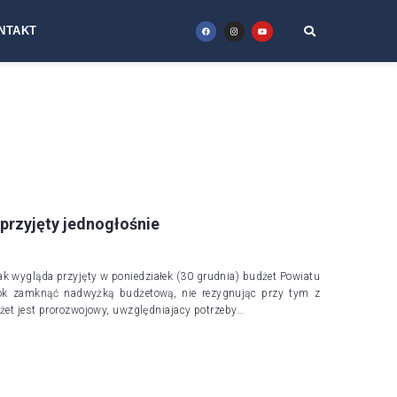
NTAKT
 przyjęty jednogłośnie
k wygląda przyjęty w poniedziałek (30 grudnia) budżet Powiatu
ok zamknąć nadwyżką budżetową, nie rezygnując przy tym z
dżet jest prorozwojowy, uwzględniajacy potrzeby…