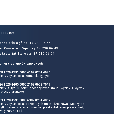
ELEFONY:
ancelaria Ogólna:
17 230 06 55
ax Kancelarii Ogólnej:
17 230 06 49
ekretariat Starosty:
17 230 06 01
umery rachunków bankowych
 08 1020 4391 0000 6102 0254 4070
łaty z tytułu opłat komunikacyjnych
 26 1020 4405 0000 2102 0602 7041
płaty z tytułu opłat geodezyjnych (m.in. wypisy i wyrysy
rejestru gruntów)
 03 1020 4391 0000 6302 0254 4062
łaty z tytułu opłat pozostałych (m.in.. dzierżawa, wieczyste
żytkowanie, sprzedaż mienia, przekształcenie prawie wuż,
wały zarząd itp.)