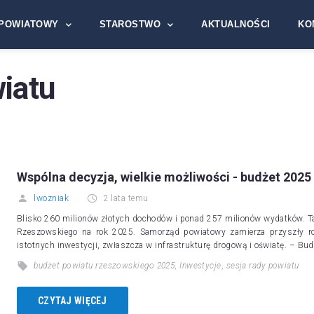
POWIATOWY
STAROSTWO
AKTUALNOŚCI
KO
wiatu
Wspólna decyzja, wielkie możliwości - budżet 2025
lwozniak
2 lata temu
Blisko 260 milionów złotych dochodów i ponad 257 milionów wydatków. Ta
Rzeszowskiego na rok 2025. Samorząd powiatowy zamierza przyszły r
istotnych inwestycji, zwłaszcza w infrastrukturę drogową i oświatę. – Bu
budżet powiatu rzeszowskiego 2025
,
Inwestycje
,
sesja rady powiatu
CZYTAJ WIĘCEJ