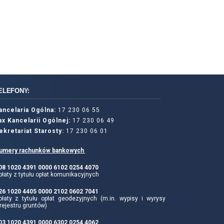
ELEFONY:
ancelaria Ogólna:
17 230 06 55
ax Kancelarii Ogólnej:
17 230 06 49
ekretariat Starosty:
17 230 06 01
umery rachunków bankowych
 08 1020 4391 0000 6102 0254 4070
łaty z tytułu opłat komunikacyjnych
 26 1020 4405 0000 2102 0602 7041
płaty z tytułu opłat geodezyjnych (m.in. wypisy i wyrysy
rejestru gruntów)
 03 1020 4391 0000 6302 0254 4062