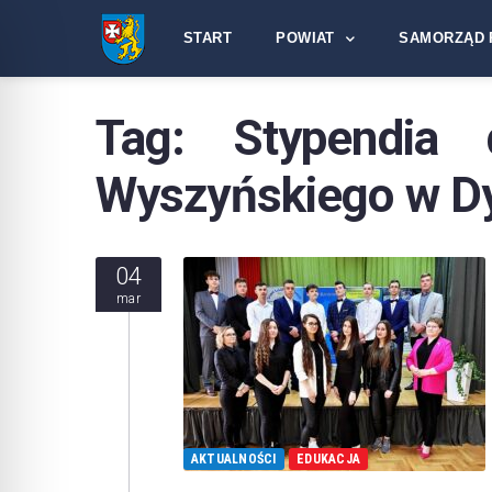
START
POWIAT
SAMORZĄD 
Tag:
Stypendia
Wyszyńskiego w D
04
mar
AKTUALNOŚCI
EDUKACJA