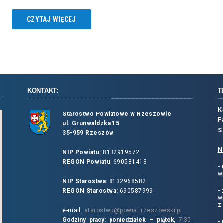
CZYTAJ WIĘCEJ
KONTAKT:
T
K
Starostwo Powiatowe w Rzeszowie
F
ul. Grunwaldzka 15
S
35-959 Rzeszów
N
NIP Powiatu:
8132919572
REGON Powiatu:
690581413
•
wp
NIP Starostwa:
8132968582
REGON Starostwa:
690587999
•
w
z 
e-mail:
starostwo@powiat.rzeszowski.pl
Godziny pracy: poniedziałek – piątek,
7:30-
•