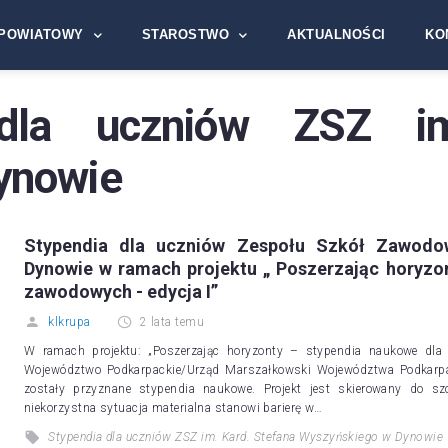
POWIATOWY
STAROSTWO
AKTUALNOŚCI
KO
 dla uczniów ZSZ im
ynowie
Stypendia dla uczniów Zespołu Szkół Zawodo
Dynowie w ramach projektu „ Poszerzając horyzo
zawodowych - edycja I”
klkrupa
2 lata temu
W ramach projektu: „Poszerzając horyzonty – stypendia naukowe dla
Województwo Podkarpackie/Urząd Marszałkowski Województwa Podkarpa
zostały przyznane stypendia naukowe. Projekt jest skierowany do s
niekorzystna sytuacja materialna stanowi barierę w…
Stypendia dla uczniów ZSZ im. Kard. Stefana Wyszyńskiego w Dynowie