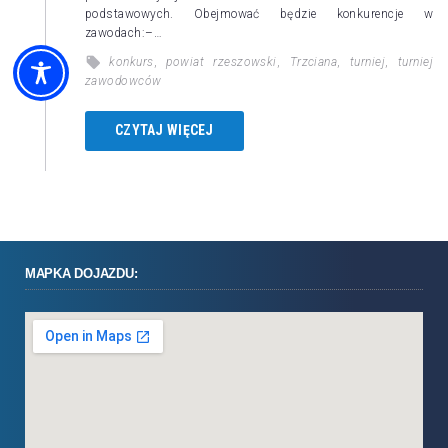
podstawowych. Obejmować będzie konkurencje w
zawodach:–…
konkurs
,
powiat rzeszowski
,
Trzciana
,
turniej
,
turniej
zawodowców
CZYTAJ WIĘCEJ
MAPKA DOJAZDU: