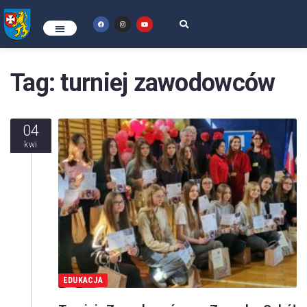
Tag:
turniej zawodowców
04
kwi
EDUKACJA