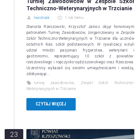
Turniej Zawodowców w Zespole Szkół
Techniczno-Weterynaryjnych w Trzcianie
lwozniak
1 rok temu
Starosta Rzeszowski, Krzysztof Jarosz objął honorowym
patronatem Turniej Zawodowców, zorganizowany w Zespole
Szkół Techniczno-Weterynaryjnych w Trzcianie dla uczniów
ostatnich klas szkół podstawowych. W rywalizacji wzięli
udział młodzi pasjonaci fryzjerstwa, weterynarii i
gastronomii, reprezentujący 10 szkół z powiatów:
rzeszowskiego i ropczycko-sędziszowskiego oraz Rzeszowa.
Uczestnicy wykazali się swoimi umiejętnościami i wiedzą,
zdobywając…
turniej zawodowców
,
Zespół Szkół Techniczno-
Weterynaryjnych w Trzcianie
CZYTAJ WIĘCEJ
23