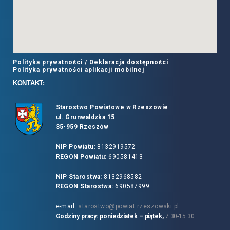
Polityka prywatności /
Deklaracja dostępności
Polityka prywatności aplikacji mobilnej
KONTAKT:
Starostwo Powiatowe w Rzeszowie
ul. Grunwaldzka 15
35-959 Rzeszów
NIP Powiatu:
8132919572
REGON Powiatu:
690581413
NIP Starostwa:
8132968582
REGON Starostwa:
690587999
e-mail:
starostwo@powiat.rzeszowski.pl
Godziny pracy: poniedziałek – piątek,
7:30-15:30