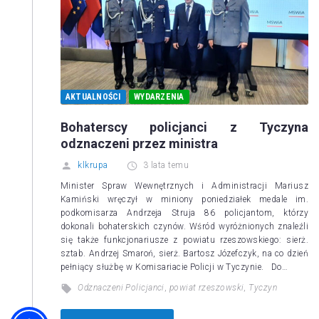
AKTUALNOŚCI
WYDARZENIA
Bohaterscy policjanci z Tyczyna
odznaczeni przez ministra
klkrupa
3 lata temu
Minister Spraw Wewnętrznych i Administracji Mariusz
Kamiński wręczył w miniony poniedziałek medale im.
podkomisarza Andrzeja Struja 86 policjantom, którzy
dokonali bohaterskich czynów. Wśród wyróżnionych znaleźli
się także funkcjonariusze z powiatu rzeszowskiego: sierż.
sztab. Andrzej Smaroń, sierż. Bartosz Józefczyk, na co dzień
pełniący służbę w Komisariacie Policji w Tyczynie. Do…
Odznaczeni Policjanci
,
powiat rzeszowski
,
Tyczyn