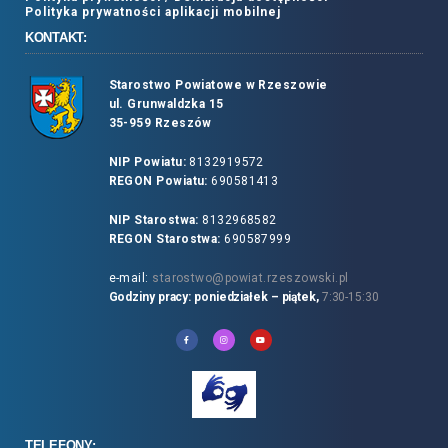
Polityka prywatności aplikacji mobilnej
KONTAKT:
Starostwo Powiatowe w Rzeszowie
ul. Grunwaldzka 15
35-959 Rzeszów
NIP Powiatu:
8132919572
REGON Powiatu:
690581413
NIP Starostwa:
8132968582
REGON Starostwa:
690587999
e-mail:
starostwo@powiat.rzeszowski.pl
Godziny pracy: poniedziałek – piątek,
7:30-15:30
TELEFONY: