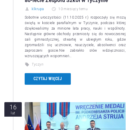
80-lecie Zespołu Szkół w Tyczynie
klkrupa
10 miesięcy temu
Sobotnie uroczystości (11.10.2025 r.) rozpoczęły się mszą
świętą w kościele parafialnym w Tyczynie, podczas której
dziękowaliśmy za minione lata pracy, nauki i wspólnoty.
Następnie główne obchody przeniosły się do nowoczesnej
sali gimnastycznej, otwartej w ubiegłym roku, gdzie
zgromadzili się uczniowie, nauczyciele, absolwenci oraz
zaproszeni goście.Nie zabrakło słów wdzięczności,
wzruszających wspomnień…
Tyczyn
CZYTAJ WIĘCEJ
16
lut