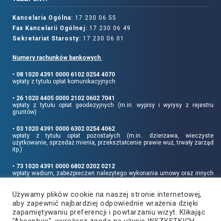
Kancelaria Ogólna:
17 230 06 55
Fax Kancelarii Ogólnej:
17 230 06 49
Sekretariat Starosty:
17 230 06 01
Numery rachunków bankowych
• 08 1020 4391 0000 6102 0254 4070
wpłaty z tytułu opłat komunikacyjnych
• 26 1020 4405 0000 2102 0602 7041
wpłaty z tytułu opłat geodezyjnych (m.in. wypisy i wyrysy z rejestru
gruntów)
• 03 1020 4391 0000 6302 0254 4062
wpłaty z tytułu opłat pozostałych (m.in.. dzierżawa, wieczyste
użytkowanie, sprzedaż mienia, przekształcenie prawie wuż, trwały zarząd
itp.)
• 73 1020 4391 0000 6802 0202 0212
wpłaty wadium, zabezpieczeń należytego wykonania umowy oraz innych
sum depozytowych
Używamy plików cookie na naszej stronie internetowej,
Informujemy, że opłatę skarbową należy uiszczać na rachunek Urzędu
aby zapewnić najbardziej odpowiednie wrażenia dzięki
Miasta Rzeszowa:
• 90 1240 6960 3851 0062 0000 0423
zapamiętywaniu preferencji i powtarzaniu wizyt. Klikając