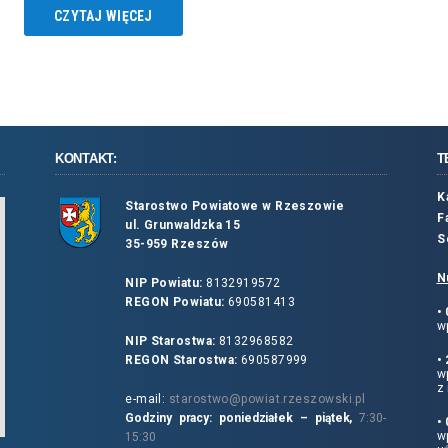
CZYTAJ WIĘCEJ
KONTAKT:
T
K
Starostwo Powiatowe w Rzeszowie
F
ul. Grunwaldzka 15
S
35-959 Rzeszów
N
NIP Powiatu:
8132919572
REGON Powiatu:
690581413
•
wp
NIP Starostwa:
8132968582
REGON Starostwa:
690587999
•
w
z 
e-mail:
starostwo@powiat.rzeszowski.pl
Godziny pracy: poniedziałek – piątek,
7:30-
•
wp
15:30