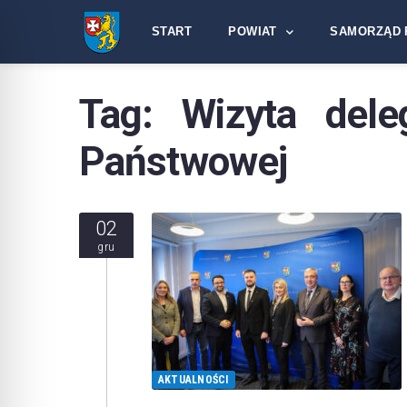
START
POWIAT
SAMORZĄD 
Tag:
Wizyta dele
Państwowej
02
gru
AKTUALNOŚCI