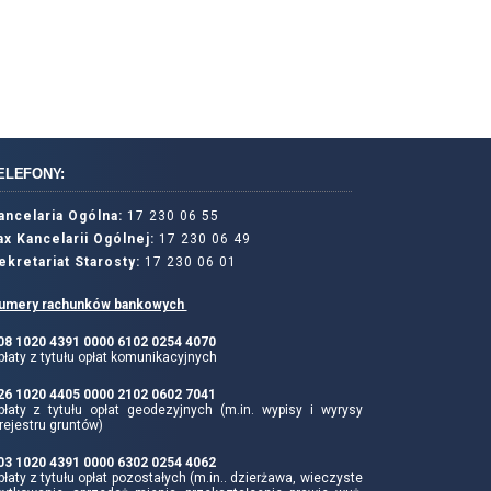
ELEFONY:
ancelaria Ogólna:
17 230 06 55
ax Kancelarii Ogólnej:
17 230 06 49
ekretariat Starosty:
17 230 06 01
umery rachunków bankowych
 08 1020 4391 0000 6102 0254 4070
łaty z tytułu opłat komunikacyjnych
 26 1020 4405 0000 2102 0602 7041
płaty z tytułu opłat geodezyjnych (m.in. wypisy i wyrysy
rejestru gruntów)
 03 1020 4391 0000 6302 0254 4062
łaty z tytułu opłat pozostałych (m.in.. dzierżawa, wieczyste