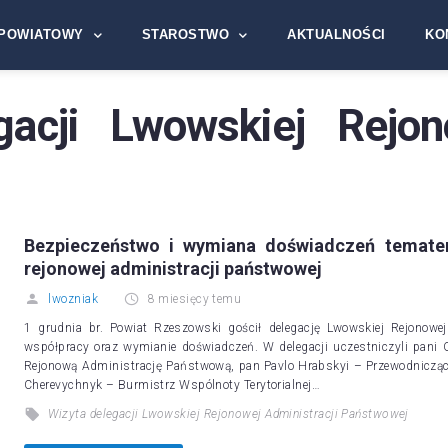
POWIATOWY
STAROSTWO
AKTUALNOŚCI
KO
gacji Lwowskiej Rejon
Bezpieczeństwo i wymiana doświadczeń temate
rejonowej administracji państwowej
lwozniak
8 miesięcy temu
1 grudnia br. Powiat Rzeszowski gościł delegację Lwowskiej Rejonow
współpracy oraz wymianie doświadczeń. W delegacji uczestniczyli pani 
Rejonową Administrację Państwową, pan Pavlo Hrabskyi – Przewodniczący
Cherevychnyk – Burmistrz Wspólnoty Terytorialnej…
Wizyta delegacji Lwowskiej Rejonowej Administracji Państwowej