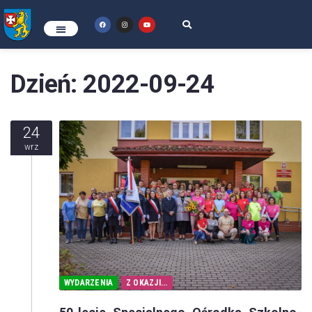
Dzień:
2022-09-24
24
wrz
WYDARZENIA
Z OKAZJI...