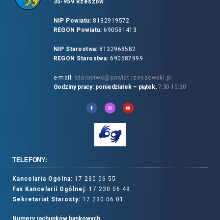
35-959 Rzeszów
NIP Powiatu:
8132919572
REGON Powiatu:
690581413
NIP Starostwa:
8132968582
REGON Starostwa:
690587999
e-mail:
starostwo@powiat.rzeszowski.pl
Godziny pracy: poniedziałek – piątek,
7:30-15:30
TELEFONY:
Kancelaria Ogólna:
17 230 06 55
Fax Kancelarii Ogólnej:
17 230 06 49
Sekretariat Starosty:
17 230 06 01
Numery rachunków bankowych