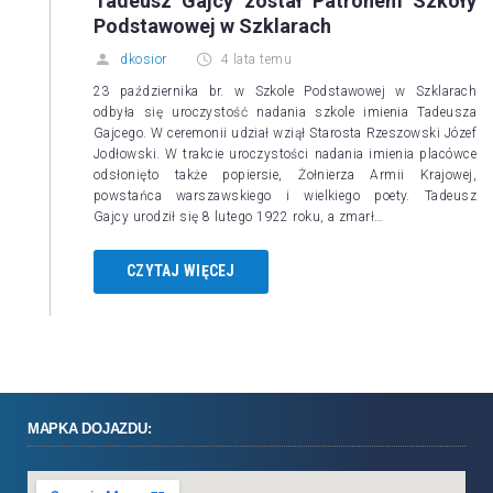
Tadeusz Gajcy został Patronem Szkoły
Podstawowej w Szklarach
dkosior
4 lata temu
23 października br. w Szkole Podstawowej w Szklarach
odbyła się uroczystość nadania szkole imienia Tadeusza
Gajcego. W ceremonii udział wziął Starosta Rzeszowski Józef
Jodłowski. W trakcie uroczystości nadania imienia placówce
odsłonięto także popiersie, Żołnierza Armii Krajowej,
powstańca warszawskiego i wielkiego poety. Tadeusz
Gajcy urodził się 8 lutego 1922 roku, a zmarł…
CZYTAJ WIĘCEJ
MAPKA DOJAZDU: