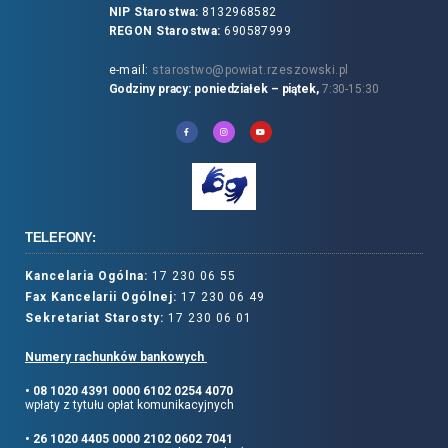
NIP Starostwa:
8132968582
REGON Starostwa:
690587999
e-mail:
starostwo@powiat.rzeszowski.pl
Godziny pracy: poniedziałek – piątek,
7:30-15:30
TELEFONY:
Kancelaria Ogólna:
17 230 06 55
Fax Kancelarii Ogólnej:
17 230 06 49
Sekretariat Starosty:
17 230 06 01
Numery rachunków bankowych
• 08 1020 4391 0000 6102 0254 4070
wpłaty z tytułu opłat komunikacyjnych
• 26 1020 4405 0000 2102 0602 7041