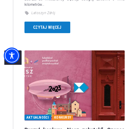
kilometrów…
Latoszyn Zdrój
CZYTAJ WIĘCEJ
28
kwi
AKTUALNOŚCI
KONKURSY