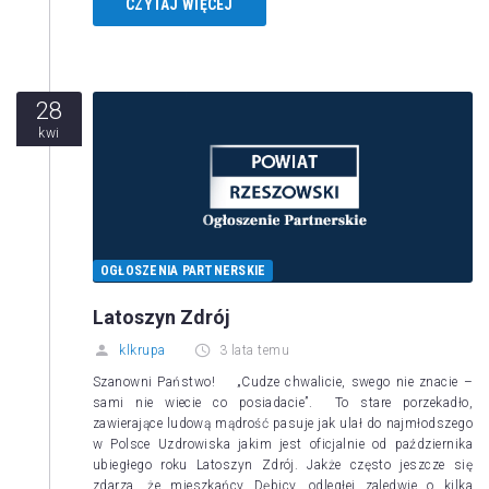
CZYTAJ WIĘCEJ
28
kwi
OGŁOSZENIA PARTNERSKIE
Latoszyn Zdrój
klkrupa
3 lata temu
Szanowni Państwo! „Cudze chwalicie, swego nie znacie –
sami nie wiecie co posiadacie”. To stare porzekadło,
zawierające ludową mądrość pasuje jak ulał do najmłodszego
w Polsce Uzdrowiska jakim jest oficjalnie od października
ubiegłego roku Latoszyn Zdrój. Jakże często jeszcze się
zdarza, że mieszkańcy Dębicy, odległej zaledwie o kilka