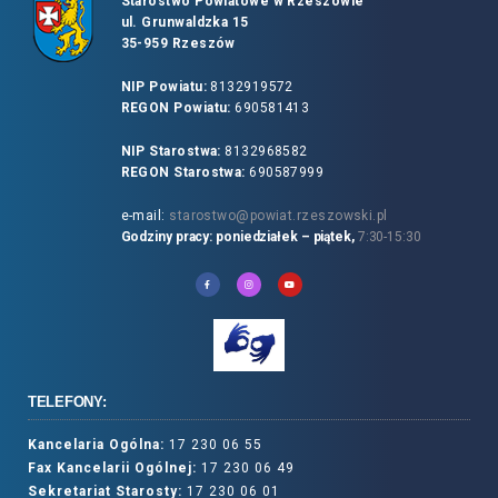
Starostwo Powiatowe w Rzeszowie
ul. Grunwaldzka 15
35-959 Rzeszów
NIP Powiatu:
8132919572
REGON Powiatu:
690581413
NIP Starostwa:
8132968582
REGON Starostwa:
690587999
e-mail:
starostwo@powiat.rzeszowski.pl
Godziny pracy: poniedziałek – piątek,
7:30-15:30
TELEFONY:
Kancelaria Ogólna:
17 230 06 55
Fax Kancelarii Ogólnej:
17 230 06 49
Sekretariat Starosty:
17 230 06 01