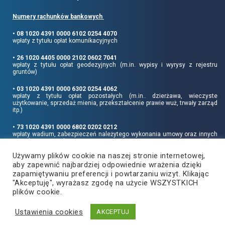
Numery rachunków bankowych
• 08 1020 4391 0000 6102 0254 4070
wpłaty z tytułu opłat komunikacyjnych
• 26 1020 4405 0000 2102 0602 7041
wpłaty z tytułu opłat geodezyjnych (m.in. wypisy i wyrysy z rejestru
gruntów)
• 03 1020 4391 0000 6302 0254 4062
wpłaty z tytułu opłat pozostałych (m.in.. dzierżawa, wieczyste
użytkowanie, sprzedaż mienia, przekształcenie prawie wuż, trwały zarząd
itp.)
• 73 1020 4391 0000 6802 0202 0212
wpłaty wadium, zabezpieczeń należytego wykonania umowy oraz innych
sum depozytowych
Używamy plików cookie na naszej stronie internetowej,
Informujemy, że opłatę skarbową należy uiszczać na rachunek Urzędu
aby zapewnić najbardziej odpowiednie wrażenia dzięki
Miasta Rzeszowa:
• 90 1240 6960 3851 0062 0000 0423
zapamiętywaniu preferencji i powtarzaniu wizyt. Klikając
"Akceptuję", wyrażasz zgodę na użycie WSZYSTKICH
plików cookie.
Ustawienia cookies
Copyright
2021
©
Produkcja i hosting:
AKCEPTUJ
Powiat Rzeszowski
ZETO-RZESZÓW Sp. z o.o.