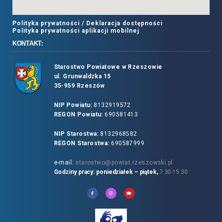
Polityka prywatności /
Deklaracja dostępności
Polityka prywatności aplikacji mobilnej
KONTAKT:
Starostwo Powiatowe w Rzeszowie
ul. Grunwaldzka 15
35-959 Rzeszów
NIP Powiatu:
8132919572
REGON Powiatu:
690581413
NIP Starostwa:
8132968582
REGON Starostwa:
690587999
e-mail:
starostwo@powiat.rzeszowski.pl
Godziny pracy: poniedziałek – piątek,
7:30-15:30