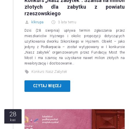
Konkurs „Nasz zabytek”. Szansa na milion
złotych dla zabytku z powiatu
rzeszowskiego
klkrupa
3 lata temu
Dziś (28 sierpnia) upływa termin zgłaszania przez
mieszkańców Hyżnego i okolic propozycji dotyczących
użytkowania dworku Sikorskiego w Hyżnem. Obiekt – jako
jedyny z Podkarpacia – został wytypowany w I konkursie
„Nasz zabytek” organizowanym przez Fundację Most the
Most i ma szansę na uzyskanie nawet milion złotych na
rewaloryzację i dostosowanie…
Konkurs Nasz Zabytek
CZYTAJ WIĘCEJ
28
kwi