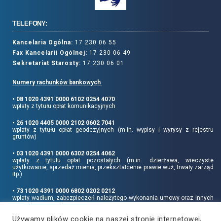
TELEFONY:
Kancelaria Ogólna:
17 230 06 55
Fax Kancelarii Ogólnej:
17 230 06 49
Sekretariat Starosty:
17 230 06 01
Numery rachunków bankowych
• 08 1020 4391 0000 6102 0254 4070
wpłaty z tytułu opłat komunikacyjnych
• 26 1020 4405 0000 2102 0602 7041
wpłaty z tytułu opłat geodezyjnych (m.in. wypisy i wyrysy z rejestru
gruntów)
• 03 1020 4391 0000 6302 0254 4062
wpłaty z tytułu opłat pozostałych (m.in.. dzierżawa, wieczyste
użytkowanie, sprzedaż mienia, przekształcenie prawie wuż, trwały zarząd
itp.)
• 73 1020 4391 0000 6802 0202 0212
wpłaty wadium, zabezpieczeń należytego wykonania umowy oraz innych
sum depozytowych
Używamy plików cookie na naszej stronie internetowej,