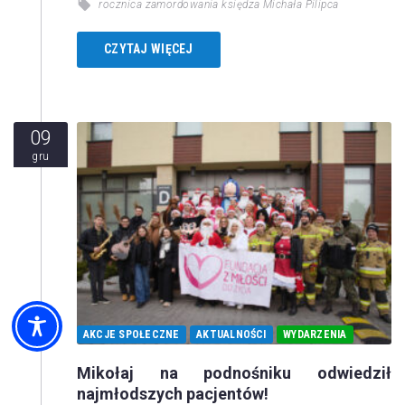
rocznica zamordowania księdza Michała Pilipca
CZYTAJ WIĘCEJ
09
gru
AKCJE SPOŁECZNE
AKTUALNOŚCI
WYDARZENIA
Mikołaj na podnośniku odwiedził
najmłodszych pacjentów!