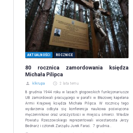
AKTUALNOŚCI
ROCZNICE
80 rocznica zamordowania księdza
Michała Pilipca
klkrupa
2 lata temu
8 grudnia 1944 roku w lasach głogowskich funkcjonariusze
UB zamordowali pracującego w parafii w Błażowej kapelana
Armii Krajowej księdza Michała Pilipca. W rocznicę tego
wydarzenia odbyła się konferencja naukowa poświęcona
męczennikowi oraz uroczystości w miejscu śmierci. Władze
Powiatu Rzeszowskiego reprezentowali wicestarosta Jerzy
Bednarz i członek Zarządu Jurek Faraś. 7 grudnia…