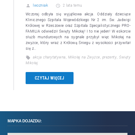
lwozniak
2 lata temu
Wczoraj odbyła się wyjątkowa akcja. Oddziały dziecięce
Klinicznego Szpitala Wojewódzkiego Nr 2 im. Św. Jadwigi
Królowej w Rzeszowie oraz Szpitala Specjalistycznego PRO-
FAMILIA odwiedził Święty Mikołaj! I to nie jeden! W eskorcie
służb mundurowych na sygnale przybył więc Mikołaj na
zwyżce, który wraz z Królową Śniegu z wysokości przywitał
się z…
akcja charytatywna
,
Mikołaj na Zwyżce
,
prezenty
,
Święty
Mikołaj
CZYTAJ WIĘCEJ
MAPKA DOJAZDU: