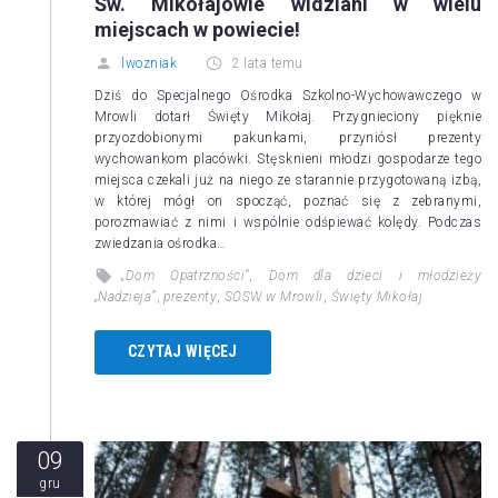
Św. Mikołajowie widziani w wielu
miejscach w powiecie!
lwozniak
2 lata temu
Dziś do Specjalnego Ośrodka Szkolno-Wychowawczego w
Mrowli dotarł Święty Mikołaj. Przygnieciony pięknie
przyozdobionymi pakunkami, przyniósł prezenty
wychowankom placówki. Stęsknieni młodzi gospodarze tego
miejsca czekali już na niego ze starannie przygotowaną izbą,
w której mógł on spocząć, poznać się z zebranymi,
porozmawiać z nimi i wspólnie odśpiewać kolędy. Podczas
zwiedzania ośrodka…
„Dom Opatrzności”
,
Dom dla dzieci i młodzieży
„Nadzieja”
,
prezenty
,
SOSW w Mrowli
,
Święty Mikołaj
CZYTAJ WIĘCEJ
09
gru