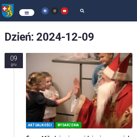
Dzień:
2024-12-09
09
gru
AKTUALNOŚCI
WYDARZENIA