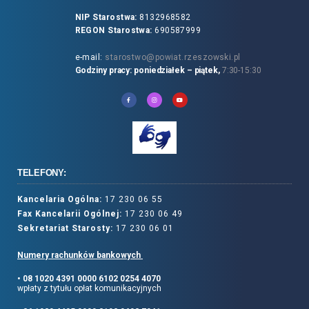
NIP Starostwa:
8132968582
REGON Starostwa:
690587999
e-mail:
starostwo@powiat.rzeszowski.pl
Godziny pracy: poniedziałek – piątek,
7:30-15:30
TELEFONY:
Kancelaria Ogólna:
17 230 06 55
Fax Kancelarii Ogólnej:
17 230 06 49
Sekretariat Starosty:
17 230 06 01
Numery rachunków bankowych
• 08 1020 4391 0000 6102 0254 4070
wpłaty z tytułu opłat komunikacyjnych