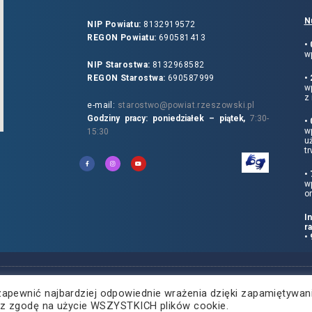
N
NIP Powiatu:
8132919572
REGON Powiatu:
690581413
•
wp
NIP Starostwa:
8132968582
REGON Starostwa:
690587999
•
w
z 
e-mail:
starostwo@powiat.rzeszowski.pl
Godziny pracy: poniedziałek – piątek,
7:30-
•
wp
15:30
u
tr
•
w
o
I
r
•
zapewnić najbardziej odpowiednie wrażenia dzięki zapamiętywan
żasz zgodę na użycie WSZYSTKICH plików cookie.