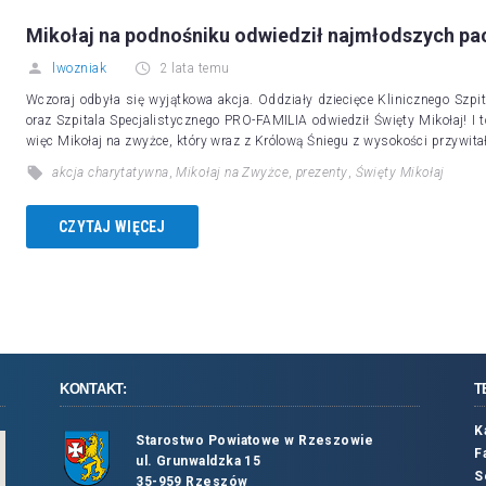
Mikołaj na podnośniku odwiedził najmłodszych pa
lwozniak
2 lata temu
Wczoraj odbyła się wyjątkowa akcja. Oddziały dziecięce Klinicznego Szp
oraz Szpitala Specjalistycznego PRO-FAMILIA odwiedził Święty Mikołaj! I
więc Mikołaj na zwyżce, który wraz z Królową Śniegu z wysokości przywita
akcja charytatywna
,
Mikołaj na Zwyżce
,
prezenty
,
Święty Mikołaj
CZYTAJ WIĘCEJ
KONTAKT:
T
K
Starostwo Powiatowe w Rzeszowie
F
ul. Grunwaldzka 15
S
35-959 Rzeszów