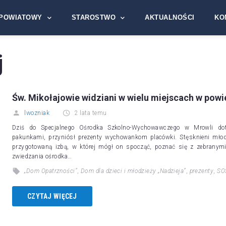
POWIATOWY
STAROSTWO
AKTUALNOŚCI
KO
j
Św. Mikołajowie widziani w wielu miejscach w powi
lwozniak
2 lata temu
Dziś do Specjalnego Ośrodka Szkolno-Wychowawczego w Mrowli dotar
pakunkami, przyniósł prezenty wychowankom placówki. Stęsknieni młodz
przygotowaną izbą, w której mógł on spocząć, poznać się z zebranym
zwiedzania ośrodka…
„Dom Opatrzności”
,
Dom dla dzieci i młodzieży „Nadzieja”
,
prezenty
,
SO
CZYTAJ WIĘCEJ