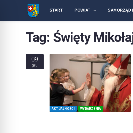
START
POWIAT
SAMORZĄD 
Tag:
Święty Mikoła
09
gru
AKTUALNOŚCI
WYDARZENIA