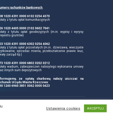
umery rachunków bankowych
 08 1020 4391 0000 6102 0254 4070
łaty z tytułu opłat komunikacyjnych
 26 1020 4405 0000 2102 0602 7041
płaty z tytułu opłat geodezyjnych (m.in. wypisy i wyrysy
rejestru gruntów)
 03 1020 4391 0000 6302 0254 4062
łaty z tytułu opłat pozostałych (m.in.. dzierżawa, wieczyste
żytkowanie, sprzedaż mienia, przekształcenie prawie wuż,
wały zarząd itp.)
 73 1020 4391 0000 6802 0202 0212
płaty wadium, zabezpieczeń należytego wykonania umowy
raz innych sum depozytowych
nformujemy, że opłatę skarbową należy uiszczać na
achunek Urzędu Miasta Rzeszowa:
 90 1240 6960 3851 0062 0000 0423
Produkcja i hosting:
iu
Ustawienia cookies
AKCEPTUJ
ZETO-RZESZÓW Sp. z o.o.