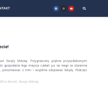
NTAKT
ecie!
ł Święty Mikołaj. Przygnieciony pięknie przyozdobionymi
i gospodarze tego miejsca czekali już na niego ze starannie
i, porozmawiać z nimi i wspólnie odśpiewać kolędy. Podczas
SW w Mrowli
,
Święty Mikołaj