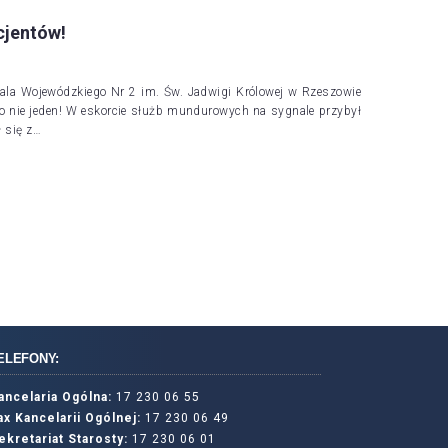
cjentów!
itala Wojewódzkiego Nr 2 im. Św. Jadwigi Królowej w Rzeszowie
 to nie jeden! W eskorcie służb mundurowych na sygnale przybył
ł się z…
ELEFONY:
ancelaria Ogólna:
17 230 06 55
ax Kancelarii Ogólnej:
17 230 06 49
ekretariat Starosty:
17 230 06 01