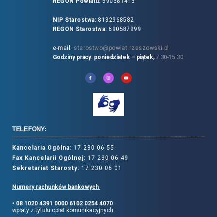
REGON Powiatu:
690581413
NIP Starostwa:
8132968582
REGON Starostwa:
690587999
e-mail:
starostwo@powiat.rzeszowski.pl
Godziny pracy: poniedziałek – piątek,
7:30-15:30
TELEFONY:
Kancelaria Ogólna:
17 230 06 55
Fax Kancelarii Ogólnej:
17 230 06 49
Sekretariat Starosty:
17 230 06 01
Numery rachunków bankowych
• 08 1020 4391 0000 6102 0254 4070
wpłaty z tytułu opłat komunikacyjnych