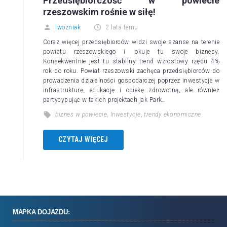
Przedsiębiorczość w powiecie
rzeszowskim rośnie w siłę!
lwozniak
2 lata temu
Coraz więcej przedsiębiorców widzi swoje szanse na terenie
powiatu rzeszowskiego i lokuje tu swoje biznesy.
Konsekwentnie jest tu stabilny trend wzrostowy rzędu 4%
rok do roku. Powiat rzeszowski zachęca przedsiębiorców do
prowadzenia działalności gospodarczej poprzez inwestycje w
infrastrukturę, edukację i opiekę zdrowotną, ale również
partycypując w takich projektach jak Park…
biznes w powiecie
,
Inwestycje
,
trendy ekonomiczne
CZYTAJ WIĘCEJ
MAPKA DOJAZDU: