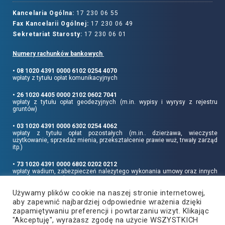
Kancelaria Ogólna:
17 230 06 55
Fax Kancelarii Ogólnej:
17 230 06 49
Sekretariat Starosty:
17 230 06 01
Numery rachunków bankowych
• 08 1020 4391 0000 6102 0254 4070
wpłaty z tytułu opłat komunikacyjnych
• 26 1020 4405 0000 2102 0602 7041
wpłaty z tytułu opłat geodezyjnych (m.in. wypisy i wyrysy z rejestru
gruntów)
• 03 1020 4391 0000 6302 0254 4062
wpłaty z tytułu opłat pozostałych (m.in.. dzierżawa, wieczyste
użytkowanie, sprzedaż mienia, przekształcenie prawie wuż, trwały zarząd
itp.)
• 73 1020 4391 0000 6802 0202 0212
wpłaty wadium, zabezpieczeń należytego wykonania umowy oraz innych
sum depozytowych
Używamy plików cookie na naszej stronie internetowej,
Informujemy, że opłatę skarbową należy uiszczać na rachunek Urzędu
aby zapewnić najbardziej odpowiednie wrażenia dzięki
Miasta Rzeszowa:
• 90 1240 6960 3851 0062 0000 0423
zapamiętywaniu preferencji i powtarzaniu wizyt. Klikając
"Akceptuję", wyrażasz zgodę na użycie WSZYSTKICH