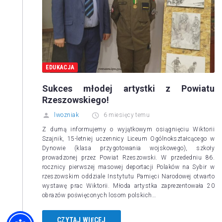
EDUKACJA
Sukces młodej artystki z Powiatu
Rzeszowskiego!
lwozniak
6 miesięcy temu
Z dumą informujemy o wyjątkowym osiągnięciu Wiktorii
Szajnik, 15-letniej uczennicy Liceum Ogólnokształcącego w
Dynowie (klasa przygotowania wojskowego), szkoły
prowadzonej przez Powiat Rzeszowski. W przededniu 86.
rocznicy pierwszej masowej deportacji Polaków na Sybir w
rzeszowskim oddziale Instytutu Pamięci Narodowej otwarto
wystawę prac Wiktorii. Młoda artystka zaprezentowała 20
obrazów poświęconych losom polskich…
CZYTAJ WIĘCEJ