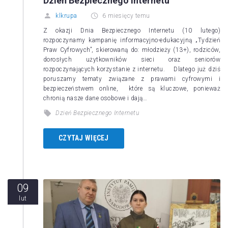
Dzień Bezpiecznego Internetu
klkrupa
6 miesięcy temu
Z okazji Dnia Bezpiecznego Internetu (10 lutego)
rozpoczynamy kampanię informacyjno-edukacyjną „Tydzień
Praw Cyfrowych”, skierowaną do: młodzieży (13+), rodziców,
dorosłych użytkowników sieci oraz seniorów
rozpoczynających korzystanie z internetu. Dlatego już dziś
poruszamy tematy związane z prawami cyfrowymi i
bezpieczeństwem online, które są kluczowe, ponieważ
chronią nasze dane osobowe i dają…
Dzień Bezpiecznego Internetu
CZYTAJ WIĘCEJ
09
lut