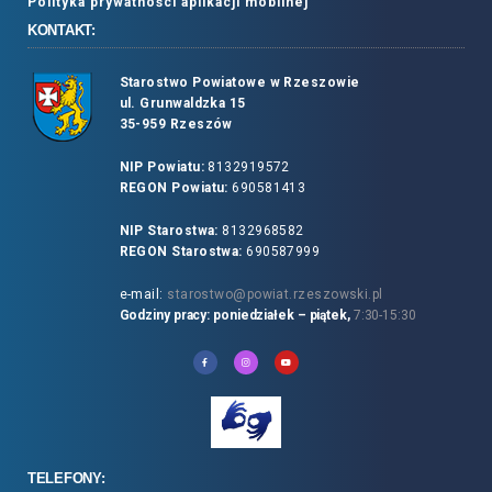
Polityka prywatności aplikacji mobilnej
KONTAKT:
Starostwo Powiatowe w Rzeszowie
ul. Grunwaldzka 15
35-959 Rzeszów
NIP Powiatu:
8132919572
REGON Powiatu:
690581413
NIP Starostwa:
8132968582
REGON Starostwa:
690587999
e-mail:
starostwo@powiat.rzeszowski.pl
Godziny pracy: poniedziałek – piątek,
7:30-15:30
TELEFONY: