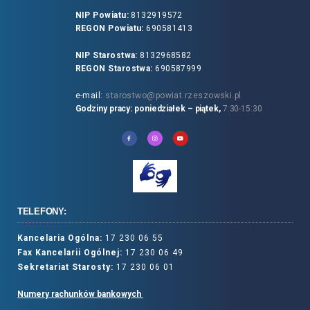
NIP Powiatu:
8132919572
REGON Powiatu:
690581413
NIP Starostwa:
8132968582
REGON Starostwa:
690587999
e-mail:
starostwo@powiat.rzeszowski.pl
Godziny pracy: poniedziałek – piątek,
7:30-15:30
TELEFONY:
Kancelaria Ogólna:
17 230 06 55
Fax Kancelarii Ogólnej:
17 230 06 49
Sekretariat Starosty:
17 230 06 01
Numery rachunków bankowych