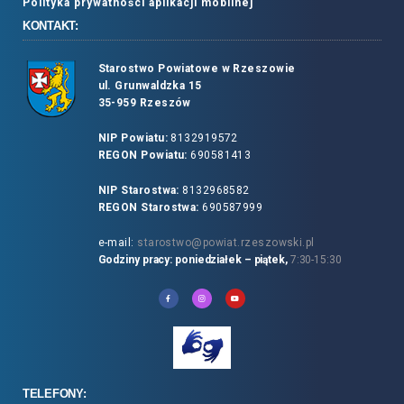
Polityka prywatności aplikacji mobilnej
KONTAKT:
Starostwo Powiatowe w Rzeszowie
ul. Grunwaldzka 15
35-959 Rzeszów
NIP Powiatu:
8132919572
REGON Powiatu:
690581413
NIP Starostwa:
8132968582
REGON Starostwa:
690587999
e-mail:
starostwo@powiat.rzeszowski.pl
Godziny pracy: poniedziałek – piątek,
7:30-15:30
TELEFONY: