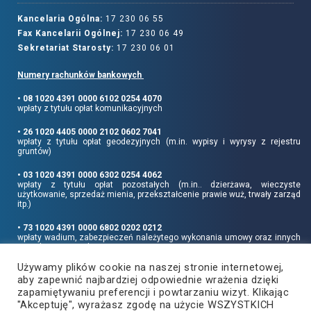
Kancelaria Ogólna:
17 230 06 55
Fax Kancelarii Ogólnej:
17 230 06 49
Sekretariat Starosty:
17 230 06 01
Numery rachunków bankowych
• 08 1020 4391 0000 6102 0254 4070
wpłaty z tytułu opłat komunikacyjnych
• 26 1020 4405 0000 2102 0602 7041
wpłaty z tytułu opłat geodezyjnych (m.in. wypisy i wyrysy z rejestru
gruntów)
• 03 1020 4391 0000 6302 0254 4062
wpłaty z tytułu opłat pozostałych (m.in.. dzierżawa, wieczyste
użytkowanie, sprzedaż mienia, przekształcenie prawie wuż, trwały zarząd
itp.)
• 73 1020 4391 0000 6802 0202 0212
wpłaty wadium, zabezpieczeń należytego wykonania umowy oraz innych
sum depozytowych
Używamy plików cookie na naszej stronie internetowej,
Informujemy, że opłatę skarbową należy uiszczać na rachunek Urzędu
aby zapewnić najbardziej odpowiednie wrażenia dzięki
Miasta Rzeszowa:
• 90 1240 6960 3851 0062 0000 0423
zapamiętywaniu preferencji i powtarzaniu wizyt. Klikając
"Akceptuję", wyrażasz zgodę na użycie WSZYSTKICH