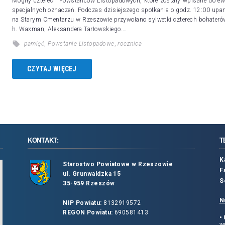
Mogiły czterech Powstańców Listopadowych, które zostały wpisane do ewi
specjalnych oznaczeń. Podczas dzisiejszego spotkania o godz. 12:00 up
na Starym Cmentarzu w Rzeszowie przywołano sylwetki czterech bohaterów
h. Waxman, Aleksandera Tarłowskiego.…
pamięć
,
Powstanie Listopadowe
,
rocznica
CZYTAJ WIĘCEJ
KONTAKT:
T
K
Starostwo Powiatowe w Rzeszowie
F
ul. Grunwaldzka 15
S
35-959 Rzeszów
N
NIP Powiatu:
8132919572
REGON Powiatu:
690581413
•
wp