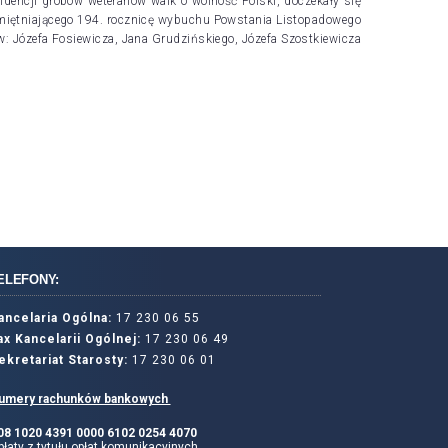
dencji grobów weteranów walk o wolność Polski, doczekały się
amiętniającego 194. rocznicę wybuchu Powstania Listopadowego
: Józefa Fosiewicza, Jana Grudzińskiego, Józefa Szostkiewicza
ELEFONY:
ancelaria Ogólna:
17 230 06 55
ax Kancelarii Ogólnej:
17 230 06 49
ekretariat Starosty:
17 230 06 01
umery rachunków bankowych
 08 1020 4391 0000 6102 0254 4070
łaty z tytułu opłat komunikacyjnych