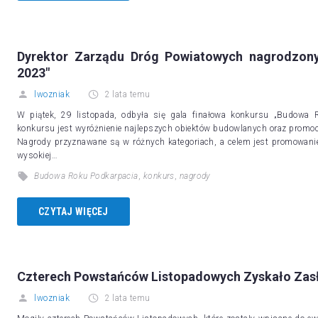
Dyrektor Zarządu Dróg Powiatowych nagrodzon
2023"
lwozniak
2 lata temu
W piątek, 29 listopada, odbyła się gala finałowa konkursu „Budowa 
konkursu jest wyróżnienie najlepszych obiektów budowlanych oraz promocj
Nagrody przyznawane są w różnych kategoriach, a celem jest promowani
wysokiej…
Budowa Roku Podkarpacia
,
konkurs
,
nagrody
CZYTAJ WIĘCEJ
Czterech Powstańców Listopadowych Zyskało Zas
lwozniak
2 lata temu