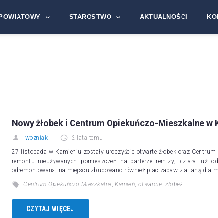
POWIATOWY
STAROSTWO
AKTUALNOŚCI
KO
Nowy żłobek i Centrum Opiekuńczo-Mieszkalne w 
lwozniak
2 lata temu
27 listopada w Kamieniu zostały uroczyście otwarte żłobek oraz Centrum
remontu nieużywanych pomieszczeń na parterze remizy; działa już od 
odremontowana, na miejscu zbudowano również plac zabaw z altaną dla
Centrum Opiekuńczo-Mieszkalne
,
Kamień
,
otwarcie
,
żłobek
CZYTAJ WIĘCEJ