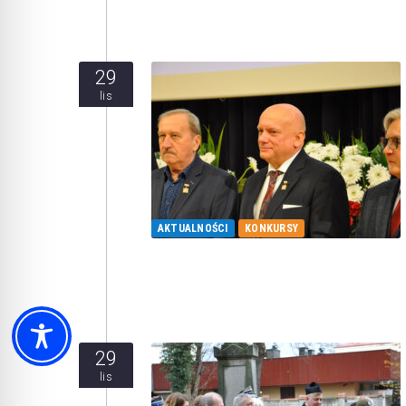
29
lis
AKTUALNOŚCI
KONKURSY
29
lis