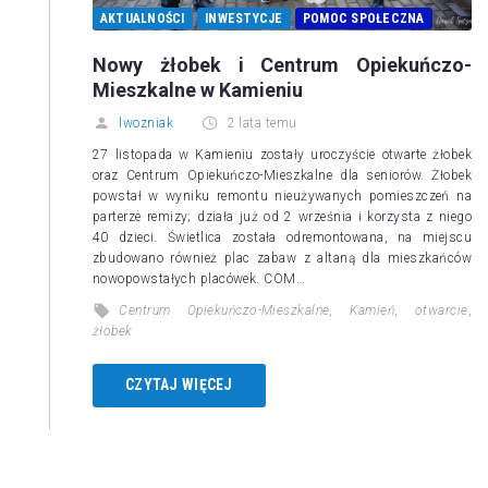
AKTUALNOŚCI
INWESTYCJE
POMOC SPOŁECZNA
Nowy żłobek i Centrum Opiekuńczo-
Mieszkalne w Kamieniu
lwozniak
2 lata temu
27 listopada w Kamieniu zostały uroczyście otwarte żłobek
oraz Centrum Opiekuńczo-Mieszkalne dla seniorów. Żłobek
powstał w wyniku remontu nieużywanych pomieszczeń na
parterze remizy; działa już od 2 września i korzysta z niego
40 dzieci. Świetlica została odremontowana, na miejscu
zbudowano również plac zabaw z altaną dla mieszkańców
nowopowstałych placówek. COM…
Centrum Opiekuńczo-Mieszkalne
,
Kamień
,
otwarcie
,
żłobek
CZYTAJ WIĘCEJ