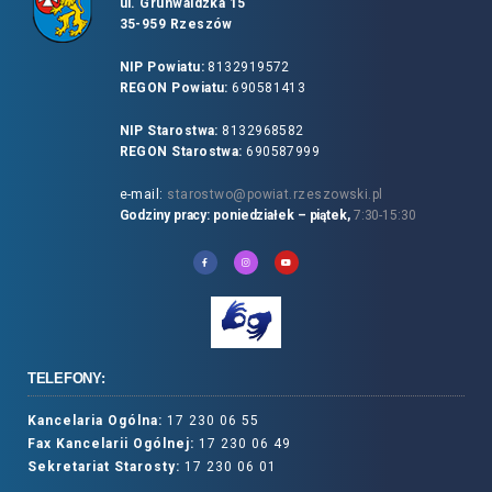
ul. Grunwaldzka 15
35-959 Rzeszów
NIP Powiatu:
8132919572
REGON Powiatu:
690581413
NIP Starostwa:
8132968582
REGON Starostwa:
690587999
e-mail:
starostwo@powiat.rzeszowski.pl
Godziny pracy: poniedziałek – piątek,
7:30-15:30
TELEFONY:
Kancelaria Ogólna:
17 230 06 55
Fax Kancelarii Ogólnej:
17 230 06 49
Sekretariat Starosty:
17 230 06 01