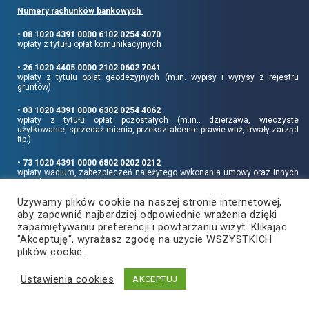
Numery rachunków bankowych
• 08 1020 4391 0000 6102 0254 4070
wpłaty z tytułu opłat komunikacyjnych
• 26 1020 4405 0000 2102 0602 7041
wpłaty z tytułu opłat geodezyjnych (m.in. wypisy i wyrysy z rejestru
gruntów)
• 03 1020 4391 0000 6302 0254 4062
wpłaty z tytułu opłat pozostałych (m.in.. dzierżawa, wieczyste
użytkowanie, sprzedaż mienia, przekształcenie prawie wuż, trwały zarząd
itp.)
• 73 1020 4391 0000 6802 0202 0212
wpłaty wadium, zabezpieczeń należytego wykonania umowy oraz innych
sum depozytowych
Używamy plików cookie na naszej stronie internetowej,
Informujemy, że opłatę skarbową należy uiszczać na rachunek Urzędu
aby zapewnić najbardziej odpowiednie wrażenia dzięki
Miasta Rzeszowa:
• 90 1240 6960 3851 0062 0000 0423
zapamiętywaniu preferencji i powtarzaniu wizyt. Klikając
"Akceptuję", wyrażasz zgodę na użycie WSZYSTKICH
plików cookie.
Ustawienia cookies
Copyright
2021
©
Produkcja i hosting:
AKCEPTUJ
Powiat Rzeszowski
ZETO-RZESZÓW Sp. z o.o.