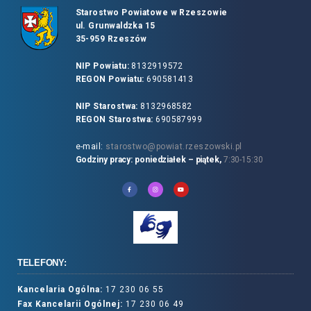
Starostwo Powiatowe w Rzeszowie
ul. Grunwaldzka 15
35-959 Rzeszów
NIP Powiatu:
8132919572
REGON Powiatu:
690581413
NIP Starostwa:
8132968582
REGON Starostwa:
690587999
e-mail:
starostwo@powiat.rzeszowski.pl
Godziny pracy: poniedziałek – piątek,
7:30-15:30
TELEFONY:
Kancelaria Ogólna:
17 230 06 55
Fax Kancelarii Ogólnej:
17 230 06 49