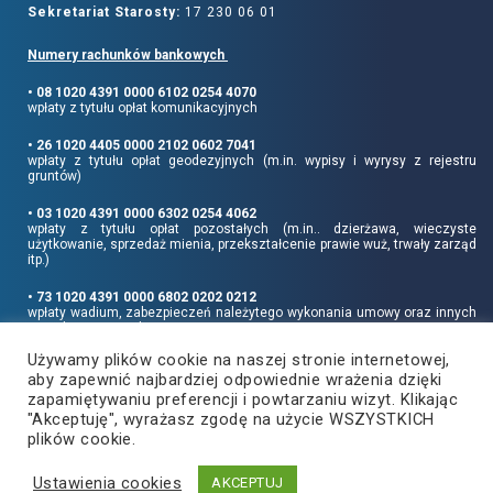
Sekretariat Starosty:
17 230 06 01
Numery rachunków bankowych
• 08 1020 4391 0000 6102 0254 4070
wpłaty z tytułu opłat komunikacyjnych
• 26 1020 4405 0000 2102 0602 7041
wpłaty z tytułu opłat geodezyjnych (m.in. wypisy i wyrysy z rejestru
gruntów)
• 03 1020 4391 0000 6302 0254 4062
wpłaty z tytułu opłat pozostałych (m.in.. dzierżawa, wieczyste
użytkowanie, sprzedaż mienia, przekształcenie prawie wuż, trwały zarząd
itp.)
• 73 1020 4391 0000 6802 0202 0212
wpłaty wadium, zabezpieczeń należytego wykonania umowy oraz innych
sum depozytowych
Używamy plików cookie na naszej stronie internetowej,
Informujemy, że opłatę skarbową należy uiszczać na rachunek Urzędu
aby zapewnić najbardziej odpowiednie wrażenia dzięki
Miasta Rzeszowa:
• 90 1240 6960 3851 0062 0000 0423
zapamiętywaniu preferencji i powtarzaniu wizyt. Klikając
"Akceptuję", wyrażasz zgodę na użycie WSZYSTKICH
plików cookie.
Ustawienia cookies
Copyright
2021
©
Produkcja i hosting:
AKCEPTUJ