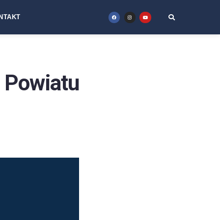
NTAKT
wiatu