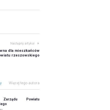
Następny artykuł
awna dla mieszkańców
owiatu rzeszowskiego
ły
Więcej tego autora
 Zarządu Powiatu
iego
mu