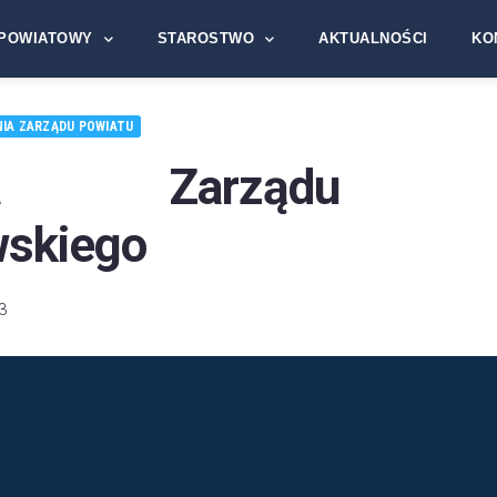
POWIATOWY
STAROSTWO
AKTUALNOŚCI
KO
IA ZARZĄDU POWIATU
ała Zarządu Po
skiego
3