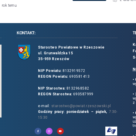
1 rok temu
KONTAKT:
T
K
Starostwo Powiatowe w Rzeszowie
F
ul. Grunwaldzka 15
S
35-959 Rzeszów
N
NIP Powiatu:
8132919572
REGON Powiatu:
690581413
•
wp
NIP Starostwa:
8132968582
REGON Starostwa:
690587999
•
w
z 
e-mail:
starostwo@powiat.rzeszowski.pl
Godziny pracy: poniedziałek – piątek,
7:30-
•
wp
15:30
u
tr
•