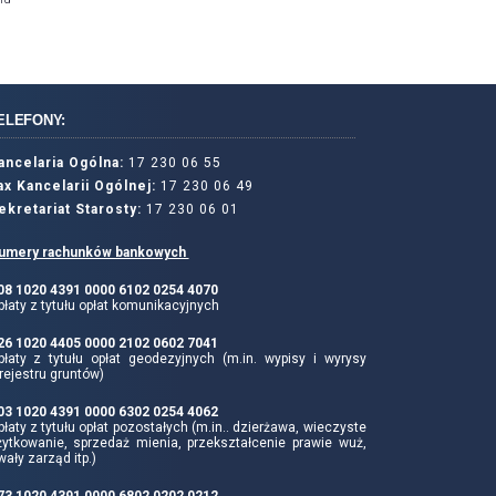
ELEFONY:
ancelaria Ogólna:
17 230 06 55
ax Kancelarii Ogólnej:
17 230 06 49
ekretariat Starosty:
17 230 06 01
umery rachunków bankowych
 08 1020 4391 0000 6102 0254 4070
łaty z tytułu opłat komunikacyjnych
 26 1020 4405 0000 2102 0602 7041
płaty z tytułu opłat geodezyjnych (m.in. wypisy i wyrysy
rejestru gruntów)
 03 1020 4391 0000 6302 0254 4062
łaty z tytułu opłat pozostałych (m.in.. dzierżawa, wieczyste
żytkowanie, sprzedaż mienia, przekształcenie prawie wuż,
wały zarząd itp.)
 73 1020 4391 0000 6802 0202 0212