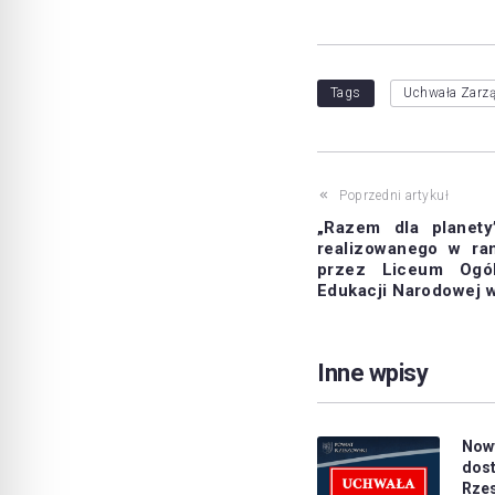
Tags
Uchwała Zarz
Poprzedni artykuł
„Razem dla planety
realizowanego w r
przez Liceum Ogól
Edukacji Narodowej 
Inne wpisy
Now
do
Rze