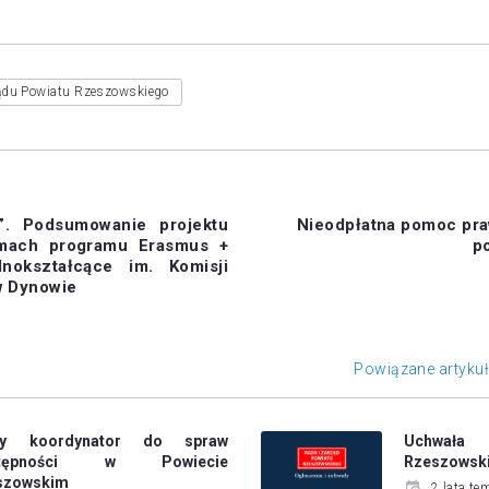
ądu Powiatu Rzeszowskiego
”. Podsumowanie projektu
Nieodpłatna pomoc pr
amach programu Erasmus +
p
nokształcące im. Komisji
w Dynowie
Powiązane artyku
y koordynator do spraw
Uchwała
stępności w Powiecie
Rzeszowsk
szowskim
2 lata te