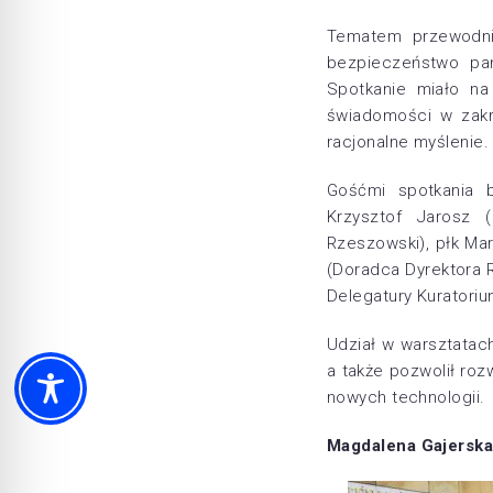
Tematem przewodni
bezpieczeństwo pań
Spotkanie miało na
świadomości w zakr
racjonalne myślenie
Gośćmi spotkania 
Krzysztof Jarosz (
Rzeszowski), płk Mar
(Doradca Dyrektora
Delegatury Kuratoriu
Udział w warsztatac
a także pozwolił roz
nowych technologii.
Magdalena Gajersk