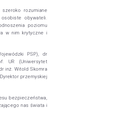
 szeroko rozumiane
osobiste obywateli.
podnoszenia poziomu
a w nim krytyczne i
ojewódzki PSP), dr
of. UR (Uniwersytet
dr inż. Witold Skomra
yrektor przemyskiej
resu bezpieczeństwa,
zającego nas świata i