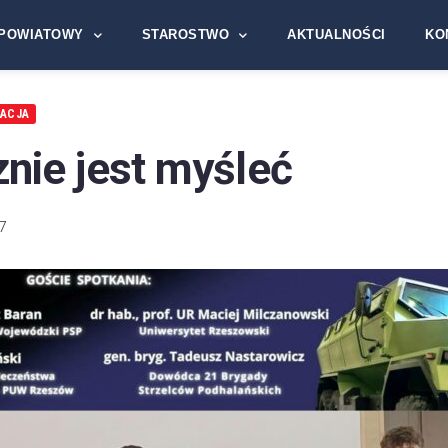
POWIATOWY
STAROSTWO
AKTUALNOŚCI
KO
KACJA
nie jest myśleć
7