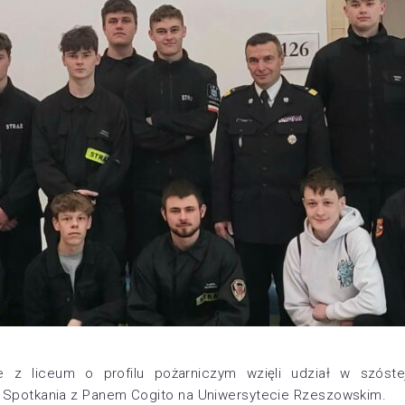
z liceum o profilu pożarniczym wzięli udział w szóste
i Spotkania z Panem Cogito na Uniwersytecie Rzeszowskim.