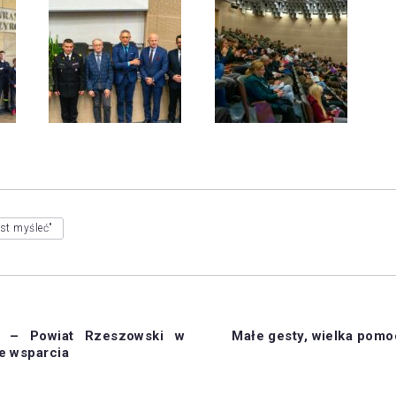
est myśleć"
a – Powiat Rzeszowski w
Małe gesty, wielka pomo
e wsparcia