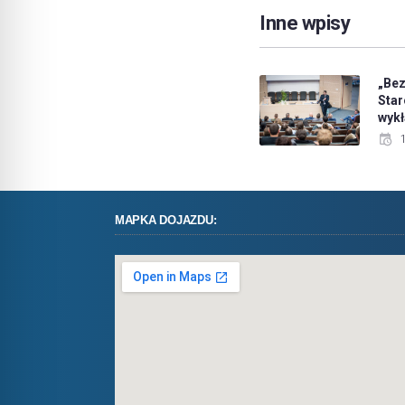
Inne wpisy
„Be
Sta
wyk
MAPKA DOJAZDU: