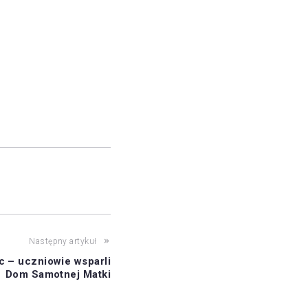
Następny artykuł
c – uczniowie wsparli
Dom Samotnej Matki