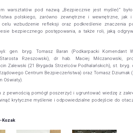
m warsztatów pod nazwą „Bezpiecznie jest myśleć” było
stwa polskiego, zarówno zewnętrzne i wewnętrzne, jak i 
 celu wzbudzenie refleksji oraz podkreślenie znaczenia 
esie bezpiecznego postępowania, a także roli, jaką odgryw
.
byli: gen. bryg. Tomasz Baran (Podkarpacki Komendant W
Starosta Rzeszowski), dr hab. Maciej Milczanowski, pr
cin Zalewski (21 Brygada Strzelców Podhalańskich), st. bryg. 
 Rządowego Centrum Bezpieczeństwa) oraz Tomasz Dziumak (D
m Oświaty).
h z pewnością pomógł poszerzyć i ugruntować wiedzę z zak
winąć krytyczne myślenie i odpowiedzialne podejście do otac
a-Kozak