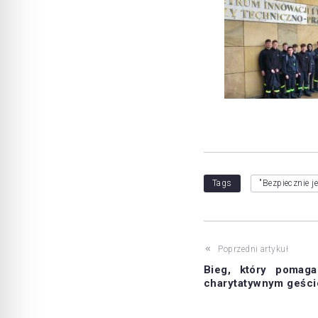
Tags
"Bezpiecznie j
Poprzedni artykuł
Bieg, który pomag
charytatywnym geści