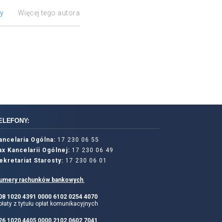
ły
Więcej tego autora
ELEFONY:
ancelaria Ogólna:
17 230 06 55
ax Kancelarii Ogólnej:
17 230 06 49
ekretariat Starosty:
17 230 06 01
umery rachunków bankowych
 08 1020 4391 0000 6102 0254 4070
łaty z tytułu opłat komunikacyjnych
 26 1020 4405 0000 2102 0602 7041