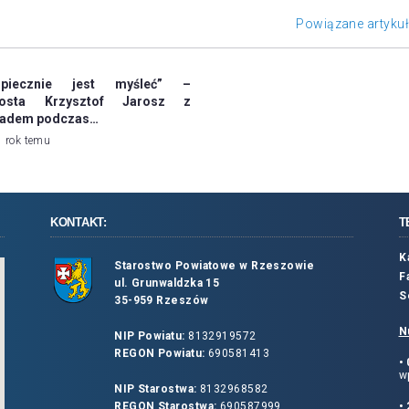
Powiązane artyku
zpiecznie jest myśleć” –
rosta Krzysztof Jarosz z
ładem podczas…
1 rok temu
KONTAKT:
T
K
Starostwo Powiatowe w Rzeszowie
F
ul. Grunwaldzka 15
S
35-959 Rzeszów
N
NIP Powiatu:
8132919572
REGON Powiatu:
690581413
•
wp
NIP Starostwa:
8132968582
REGON Starostwa:
690587999
•