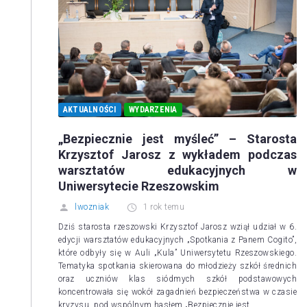
AKTUALNOŚCI
WYDARZENIA
„Bezpiecznie jest myśleć” – Starosta
Krzysztof Jarosz z wykładem podczas
warsztatów edukacyjnych w
Uniwersytecie Rzeszowskim
lwozniak
1 rok temu
Dziś starosta rzeszowski Krzysztof Jarosz wziął udział w 6.
edycji warsztatów edukacyjnych „Spotkania z Panem Cogito”,
które odbyły się w Auli „Kula” Uniwersytetu Rzeszowskiego.
Tematyka spotkania skierowana do młodzieży szkół średnich
oraz uczniów klas siódmych szkół podstawowych
koncentrowała się wokół zagadnień bezpieczeństwa w czasie
kryzysu, pod wspólnym hasłem „Bezpiecznie jest…