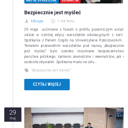
AKCJE SPOŁECZNE
EDUKACJA
Bezpiecznie jest myśleć
klkrupa
1 rok temu
29 maja uczniowie z liceum o profilu pożarniczym wzięli
udział w szóstej edycji warsztatów edukacyjnych z serii
Spotkania z Panem Cogito na Uniwersytecie Rzeszowskim.
Tematem przewodnim warsztatów pod nazwą „Bezpiecznie
jest myśleć” było szeroko rozumiane bezpieczeństwo
państwa polskiego, zarówno zewnętrzne i wewnętrzne, jak i
osobiste obywateli. Spotkanie miało na celu…
"Bezpiecznie jest myśleć"
CZYTAJ WIĘCEJ
29
maj