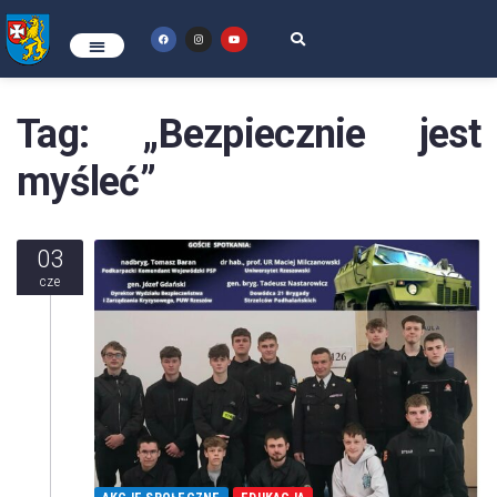
Tag:
„Bezpiecznie jest
myśleć”
03
cze