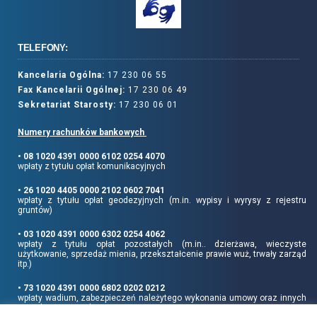
TELEFONY:
Kancelaria Ogólna:
17 230 06 55
Fax Kancelarii Ogólnej:
17 230 06 49
Sekretariat Starosty:
17 230 06 01
Numery rachunków bankowych
• 08 1020 4391 0000 6102 0254 4070
wpłaty z tytułu opłat komunikacyjnych
• 26 1020 4405 0000 2102 0602 7041
wpłaty z tytułu opłat geodezyjnych (m.in. wypisy i wyrysy z rejestru
gruntów)
• 03 1020 4391 0000 6302 0254 4062
wpłaty z tytułu opłat pozostałych (m.in.. dzierżawa, wieczyste
użytkowanie, sprzedaż mienia, przekształcenie prawie wuż, trwały zarząd
itp.)
• 73 1020 4391 0000 6802 0202 0212
wpłaty wadium, zabezpieczeń należytego wykonania umowy oraz innych
sum depozytowych