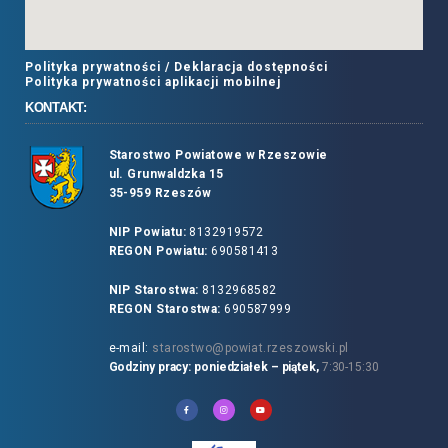
Polityka prywatności /
Deklaracja dostępności
Polityka prywatności aplikacji mobilnej
KONTAKT:
Starostwo Powiatowe w Rzeszowie
ul. Grunwaldzka 15
35-959 Rzeszów
NIP Powiatu:
8132919572
REGON Powiatu:
690581413
NIP Starostwa:
8132968582
REGON Starostwa:
690587999
e-mail:
starostwo@powiat.rzeszowski.pl
Godziny pracy: poniedziałek – piątek,
7:30-15:30