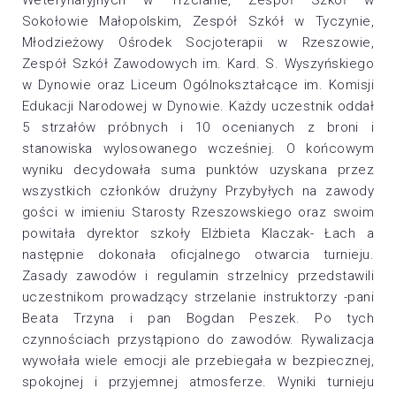
Weterynaryjnych w Trzcianie, Zespół Szkół w
Sokołowie Małopolskim, Zespół Szkół w Tyczynie,
Młodzieżowy Ośrodek Socjoterapii w Rzeszowie,
Zespół Szkół Zawodowych im. Kard. S. Wyszyńskiego
w Dynowie oraz Liceum Ogólnokształcące im. Komisji
Edukacji Narodowej w Dynowie. Każdy uczestnik oddał
5 strzałów próbnych i 10 ocenianych z broni i
stanowiska wylosowanego wcześniej. O końcowym
wyniku decydowała suma punktów uzyskana przez
wszystkich członków drużyny Przybyłych na zawody
gości w imieniu Starosty Rzeszowskiego oraz swoim
powitała dyrektor szkoły Elżbieta Klaczak- Łach a
następnie dokonała oficjalnego otwarcia turnieju.
Zasady zawodów i regulamin strzelnicy przedstawili
uczestnikom prowadzący strzelanie instruktorzy -pani
Beata Trzyna i pan Bogdan Peszek. Po tych
czynnościach przystąpiono do zawodów. Rywalizacja
wywołała wiele emocji ale przebiegała w bezpiecznej,
spokojnej i przyjemnej atmosferze. Wyniki turnieju