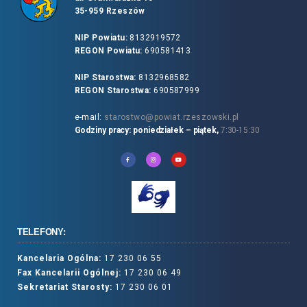
35-959 Rzeszów
NIP Powiatu:
8132919572
REGON Powiatu:
690581413
NIP Starostwa:
8132968582
REGON Starostwa:
690587999
e-mail:
starostwo@powiat.rzeszowski.pl
Godziny pracy: poniedziałek – piątek,
7:30-15:30
TELEFONY:
Kancelaria Ogólna:
17 230 06 55
Fax Kancelarii Ogólnej:
17 230 06 49
Sekretariat Starosty:
17 230 06 01