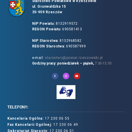
Starostwo Powiatowe w Rzeszowie
ul. Grunwaldzka 15
35-959 Rzeszów
NIP Powiatu:
8132919572
REGON Powiatu:
690581413
NIP Starostwa:
8132968582
REGON Starostwa:
690587999
e-mail:
starostwo@powiat.rzeszowski.pl
Godziny pracy: poniedziałek – piątek,
7:30-15:30
TELEFONY:
Kancelaria Ogólna:
17 230 06 55
Fax Kancelarii Ogólnej:
17 230 06 49
Sekretariat Starosty:
17 230 06 01