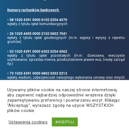
Numery rachunków bankowych
• 08 1020 4391 0000 6102 0254 4070
wpłaty z tytułu opłat komunikacyjnych
• 26 1020 4405 0000 2102 0602 7041
wpłaty z tytułu opłat geodezyjnych (m.in. wypisy i wyrysy z rejestru
gruntów)
• 03 1020 4391 0000 6302 0254 4062
wpłaty z tytułu opłat pozostałych (m.in.. dzierżawa, wieczyste
użytkowanie, sprzedaż mienia, przekształcenie prawie wuż, trwały zarząd
itp.)
• 73 1020 4391 0000 6802 0202 0212
wpłaty wadium, zabezpieczeń należytego wykonania umowy oraz innych
sum depozytowych
Używamy plików cookie na naszej stronie internetowej,
Informujemy, że opłatę skarbową należy uiszczać na rachunek Urzędu
aby zapewnić najbardziej odpowiednie wrażenia dzięki
Miasta Rzeszowa:
• 90 1240 6960 3851 0062 0000 0423
zapamiętywaniu preferencji i powtarzaniu wizyt. Klikając
"Akceptuję", wyrażasz zgodę na użycie WSZYSTKICH
plików cookie.
Ustawienia cookies
Copyright
2021
©
Produkcja i hosting:
AKCEPTUJ
Powiat Rzeszowski
ZETO-RZESZÓW Sp. z o.o.