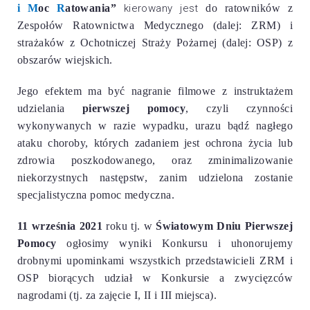
i
M
oc
R
atowania”
kierowany jest
do ratowników z
Zespołów Ratownictwa Medycznego (dalej: ZRM) i
strażaków z Ochotniczej Straży Pożarnej (dalej: OSP)
z
obszarów wiejskich.
Jego efektem ma być nagranie filmowe z instruktażem
udzielania
pierwszej pomocy
, czyli czynności
wykonywanych w razie wypadku, urazu bądź nagłego
ataku choroby, których zadaniem jest ochrona życia lub
zdrowia poszkodowanego, oraz zminimalizowanie
niekorzystnych następstw, zanim udzielona zostanie
specjalistyczna
pomoc
medyczna.
11 września 2021
roku tj. w
Światowym Dniu Pierwszej
Pomocy
ogłosimy wyniki Konkursu i uhonorujemy
drobnymi upominkami wszystkich przedstawicieli ZRM i
OSP biorących udział w Konkursie a zwycięzców
nagrodami (tj. za zajęcie I, II i III miejsca).