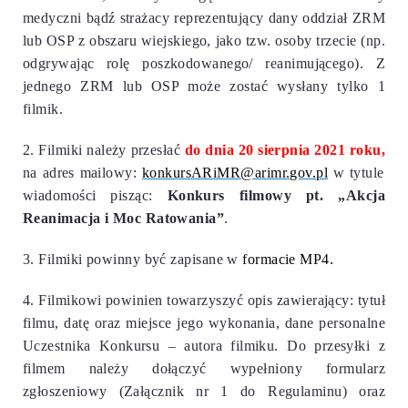
medyczni bądź strażacy reprezentujący dany oddział ZRM
lub OSP z obszaru wiejskiego, jako tzw. osoby trzecie (np.
odgrywając rolę poszkodowanego/ reanimującego). Z
jednego ZRM lub OSP może zostać wysłany tylko 1
filmik.
2. Filmiki należy przesłać
do dnia 20 sierpnia 2021 roku,
na adres mailowy:
konkursARiMR@arimr.gov.pl
w tytule
wiadomości pisząc:
Konkurs filmowy pt. „Akcja
Reanimacja i Moc Ratowania”
.
3. Filmiki powinny być
zapisane w
formacie MP4.
4. Filmikowi powinien towarzyszyć opis zawierający: tytuł
filmu, datę oraz miejsce jego wykonania, dane personalne
Uczestnika Konkursu – autora filmiku. Do przesyłki z
filmem należy dołączyć wypełniony formularz
zgłoszeniowy (Załącznik nr 1 do Regulaminu) oraz