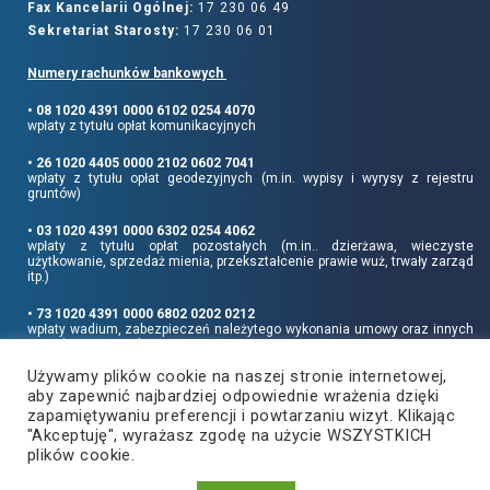
Fax Kancelarii Ogólnej:
17 230 06 49
Sekretariat Starosty:
17 230 06 01
Numery rachunków bankowych
• 08 1020 4391 0000 6102 0254 4070
wpłaty z tytułu opłat komunikacyjnych
• 26 1020 4405 0000 2102 0602 7041
wpłaty z tytułu opłat geodezyjnych (m.in. wypisy i wyrysy z rejestru
gruntów)
• 03 1020 4391 0000 6302 0254 4062
wpłaty z tytułu opłat pozostałych (m.in.. dzierżawa, wieczyste
użytkowanie, sprzedaż mienia, przekształcenie prawie wuż, trwały zarząd
itp.)
• 73 1020 4391 0000 6802 0202 0212
wpłaty wadium, zabezpieczeń należytego wykonania umowy oraz innych
sum depozytowych
Używamy plików cookie na naszej stronie internetowej,
Informujemy, że opłatę skarbową należy uiszczać na rachunek Urzędu
aby zapewnić najbardziej odpowiednie wrażenia dzięki
Miasta Rzeszowa:
• 90 1240 6960 3851 0062 0000 0423
zapamiętywaniu preferencji i powtarzaniu wizyt. Klikając
"Akceptuję", wyrażasz zgodę na użycie WSZYSTKICH
plików cookie.