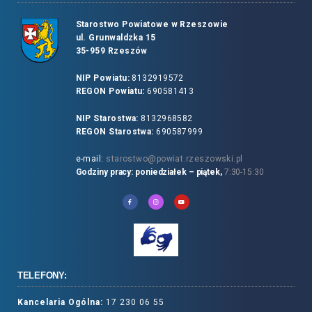
Starostwo Powiatowe w Rzeszowie
ul. Grunwaldzka 15
35-959 Rzeszów
NIP Powiatu:
8132919572
REGON Powiatu:
690581413
NIP Starostwa:
8132968582
REGON Starostwa:
690587999
e-mail:
starostwo@powiat.rzeszowski.pl
Godziny pracy: poniedziałek – piątek,
7:30-15:30
TELEFONY:
Kancelaria Ogólna:
17 230 06 55