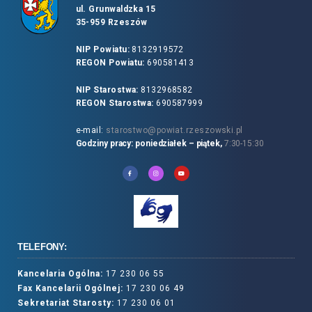
ul. Grunwaldzka 15
35-959 Rzeszów
NIP Powiatu:
8132919572
REGON Powiatu:
690581413
NIP Starostwa:
8132968582
REGON Starostwa:
690587999
e-mail:
starostwo@powiat.rzeszowski.pl
Godziny pracy: poniedziałek – piątek,
7:30-15:30
TELEFONY:
Kancelaria Ogólna:
17 230 06 55
Fax Kancelarii Ogólnej:
17 230 06 49
Sekretariat Starosty:
17 230 06 01