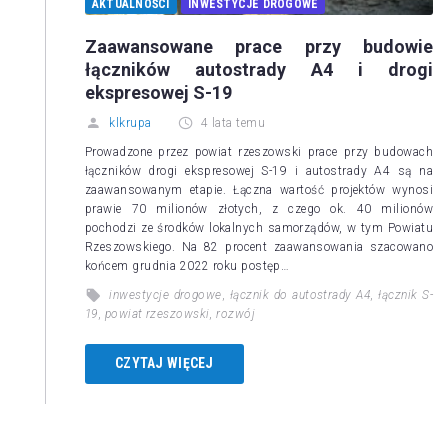
AKTUALNOŚCI
INWESTYCJE DROGOWE
Zaawansowane prace przy budowie
łączników autostrady A4 i drogi
ekspresowej S-19
klkrupa
4 lata temu
Prowadzone przez powiat rzeszowski prace przy budowach
łączników drogi ekspresowej S-19 i autostrady A4 są na
zaawansowanym etapie. Łączna wartość projektów wynosi
prawie 70 milionów złotych, z czego ok. 40 milionów
pochodzi ze środków lokalnych samorządów, w tym Powiatu
Rzeszowskiego. Na 82 procent zaawansowania szacowano
końcem grudnia 2022 roku postęp…
inwestycje drogowe
,
łącznik do autostrady A4
,
łącznik S-
19
,
powiat rzeszowski
,
rozwój
CZYTAJ WIĘCEJ