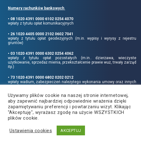
Numery rachunków bankowych
• 08 1020 4391 0000 6102 0254 4070
wpłaty z tytułu opłat komunikacyjnych
• 26 1020 4405 0000 2102 0602 7041
wpłaty z tytułu opłat geodezyjnych (m.in. wypisy i wyrysy z rejestru
gruntów)
• 03 1020 4391 0000 6302 0254 4062
wpłaty z tytułu opłat pozostałych (m.in.. dzierżawa, wieczyste
użytkowanie, sprzedaż mienia, przekształcenie prawie wuż, trwały zarząd
itp.)
• 73 1020 4391 0000 6802 0202 0212
wpłaty wadium, zabezpieczeń należytego wykonania umowy oraz innych
sum depozytowych
Używamy plików cookie na naszej stronie internetowej,
Informujemy, że opłatę skarbową należy uiszczać na rachunek Urzędu
aby zapewnić najbardziej odpowiednie wrażenia dzięki
Miasta Rzeszowa:
• 90 1240 6960 3851 0062 0000 0423
zapamiętywaniu preferencji i powtarzaniu wizyt. Klikając
"Akceptuję", wyrażasz zgodę na użycie WSZYSTKICH
plików cookie.
Ustawienia cookies
Copyright
2021
©
Produkcja i hosting:
AKCEPTUJ
Powiat Rzeszowski
ZETO-RZESZÓW Sp. z o.o.