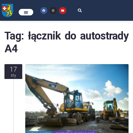
Tag:
łącznik do autostrady
A4
17
sty