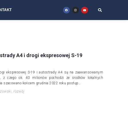
NTAKT
trady A4 i drogi ekspresowej S-19
rogi ekspresowej S-19 i autostrady A4 są na zaawansowanym
h, z czego ok. 40 milionów pochodzi ze środków lokalnych
ia szacowano końcem grudnia 2022 roku postęp…
szowski
,
rozwój