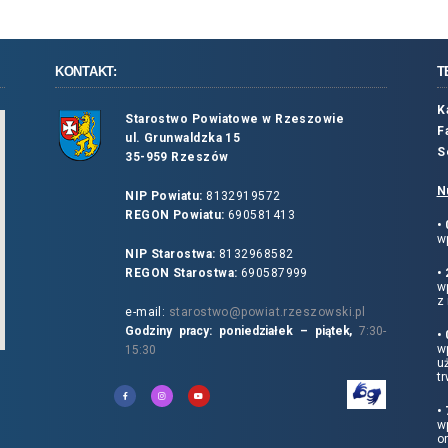
KONTAKT:
T
K
Starostwo Powiatowe w Rzeszowie
F
ul. Grunwaldzka 15
S
35-959 Rzeszów
N
NIP Powiatu:
8132919572
REGON Powiatu:
690581413
•
wp
NIP Starostwa:
8132968582
REGON Starostwa:
690587999
•
w
z 
e-mail:
starostwo@powiat.rzeszowski.pl
Godziny pracy: poniedziałek – piątek,
7:30-
•
wp
15:30
u
tr
•
w
o