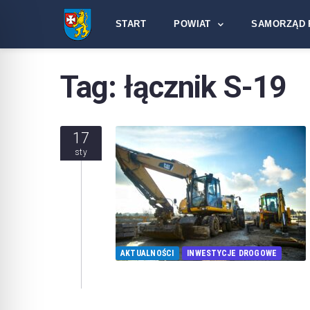
START
POWIAT
SAMORZĄD 
Tag:
łącznik S-19
17
sty
AKTUALNOŚCI
INWESTYCJE DROGOWE