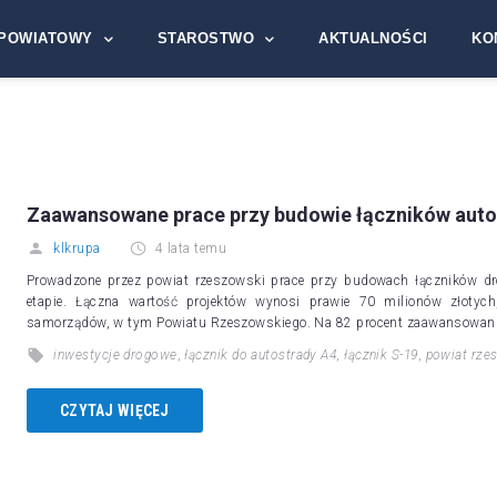
POWIATOWY
STAROSTWO
AKTUALNOŚCI
KO
Zaawansowane prace przy budowie łączników autos
klkrupa
4 lata temu
Prowadzone przez powiat rzeszowski prace przy budowach łączników d
etapie. Łączna wartość projektów wynosi prawie 70 milionów złotyc
samorządów, w tym Powiatu Rzeszowskiego. Na 82 procent zaawansowan
inwestycje drogowe
,
łącznik do autostrady A4
,
łącznik S-19
,
powiat rze
CZYTAJ WIĘCEJ