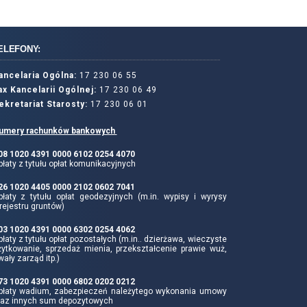
ELEFONY:
ancelaria Ogólna:
17 230 06 55
ax Kancelarii Ogólnej:
17 230 06 49
ekretariat Starosty:
17 230 06 01
umery rachunków bankowych
 08 1020 4391 0000 6102 0254 4070
łaty z tytułu opłat komunikacyjnych
 26 1020 4405 0000 2102 0602 7041
płaty z tytułu opłat geodezyjnych (m.in. wypisy i wyrysy
rejestru gruntów)
 03 1020 4391 0000 6302 0254 4062
łaty z tytułu opłat pozostałych (m.in.. dzierżawa, wieczyste
żytkowanie, sprzedaż mienia, przekształcenie prawie wuż,
wały zarząd itp.)
 73 1020 4391 0000 6802 0202 0212
płaty wadium, zabezpieczeń należytego wykonania umowy
raz innych sum depozytowych