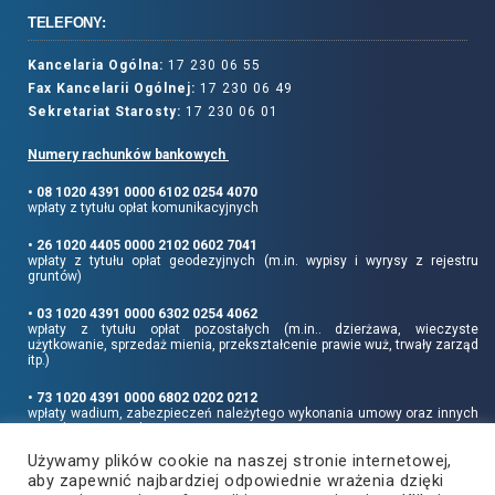
TELEFONY:
Kancelaria Ogólna:
17 230 06 55
Fax Kancelarii Ogólnej:
17 230 06 49
Sekretariat Starosty:
17 230 06 01
Numery rachunków bankowych
• 08 1020 4391 0000 6102 0254 4070
wpłaty z tytułu opłat komunikacyjnych
• 26 1020 4405 0000 2102 0602 7041
wpłaty z tytułu opłat geodezyjnych (m.in. wypisy i wyrysy z rejestru
gruntów)
• 03 1020 4391 0000 6302 0254 4062
wpłaty z tytułu opłat pozostałych (m.in.. dzierżawa, wieczyste
użytkowanie, sprzedaż mienia, przekształcenie prawie wuż, trwały zarząd
itp.)
• 73 1020 4391 0000 6802 0202 0212
wpłaty wadium, zabezpieczeń należytego wykonania umowy oraz innych
sum depozytowych
Używamy plików cookie na naszej stronie internetowej,
Informujemy, że opłatę skarbową należy uiszczać na rachunek Urzędu
aby zapewnić najbardziej odpowiednie wrażenia dzięki
Miasta Rzeszowa: