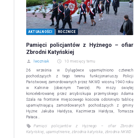
AKTUALNOŚCI
ROCZNICE
Pamięci policjantów z Hyżnego – ofiar
Zbrodni Katyńskiej
lwozniak
10 miesięcy temu
26 września w Dylągówce upamiętniono czterech
pochodzących z tego terenu funkcjonariuszy Policji
Państwowej zamordowanych przez NKWD wiosną 1940 roku
w Kalninie (obecnym Twerze). Po mszy świętej
koncelebrowanej przez arcybiskupa przemyskiego Adama
Szala na frontonie miejscowego kościoła odsłonięto tablicę
upamiętniającą zamordowanych pochodzących z gminy
Hyżne: Jakuba Hałdysa, Kazimierza Hałdysa, Tomasza
Pałaca…
Pamięci policjantów z Hyżnego – ofiar Zbrodni
Katyńskiej
,
upamiętnienie
,
zbrodnia katyńska
,
zbrodnia NKWD