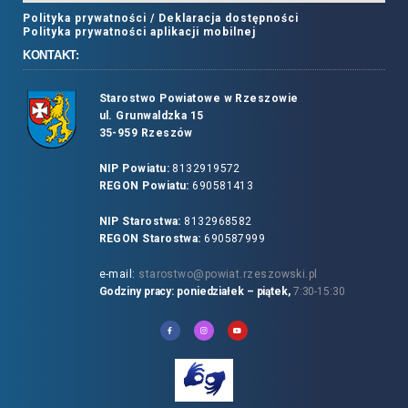
Polityka prywatności /
Deklaracja dostępności
Polityka prywatności aplikacji mobilnej
KONTAKT:
Starostwo Powiatowe w Rzeszowie
ul. Grunwaldzka 15
35-959 Rzeszów
NIP Powiatu:
8132919572
REGON Powiatu:
690581413
NIP Starostwa:
8132968582
REGON Starostwa:
690587999
e-mail:
starostwo@powiat.rzeszowski.pl
Godziny pracy: poniedziałek – piątek,
7:30-15:30