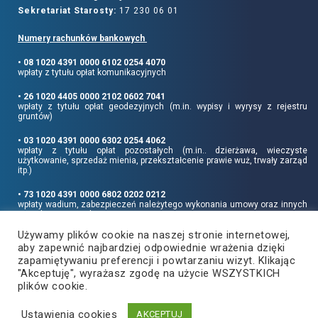
Sekretariat Starosty:
17 230 06 01
Numery rachunków bankowych
• 08 1020 4391 0000 6102 0254 4070
wpłaty z tytułu opłat komunikacyjnych
• 26 1020 4405 0000 2102 0602 7041
wpłaty z tytułu opłat geodezyjnych (m.in. wypisy i wyrysy z rejestru
gruntów)
• 03 1020 4391 0000 6302 0254 4062
wpłaty z tytułu opłat pozostałych (m.in.. dzierżawa, wieczyste
użytkowanie, sprzedaż mienia, przekształcenie prawie wuż, trwały zarząd
itp.)
• 73 1020 4391 0000 6802 0202 0212
wpłaty wadium, zabezpieczeń należytego wykonania umowy oraz innych
sum depozytowych
Używamy plików cookie na naszej stronie internetowej,
Informujemy, że opłatę skarbową należy uiszczać na rachunek Urzędu
aby zapewnić najbardziej odpowiednie wrażenia dzięki
Miasta Rzeszowa:
• 90 1240 6960 3851 0062 0000 0423
zapamiętywaniu preferencji i powtarzaniu wizyt. Klikając
"Akceptuję", wyrażasz zgodę na użycie WSZYSTKICH
plików cookie.
Ustawienia cookies
Copyright
2021
©
Produkcja i hosting:
AKCEPTUJ