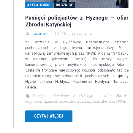
AKTUALNOŚCI
ROCZNICE
Pamięci policjantów z Hyżnego – ofiar
Zbrodni Katyńskiej
lwozniak
10 miesięcy temu
26 września w Dylągówce upamiętniono czterech
pochodzących z tego terenu funkcjonariuszy Policji
Państwowej zamordowanych przez NKWD wiosną 1940 roku
w Kalninie (obecnym Twerze). Po mszy świętej
koncelebrowanej przez arcybiskupa przemyskiego Adama
Szala na frontonie miejscowego kościoła odsłonięto tablicę
upamiętniającą zamordowanych pochodzących z gminy
Hyżne: Jakuba Hałdysa, Kazimierza Hałdysa, Tomasza
Pałaca…
Pamięci policjantów z Hyżnego – ofiar Zbrodni
Katyńskiej
,
upamiętnienie
,
zbrodnia katyńska
,
zbrodnia NKWD
CZYTAJ WIĘCEJ