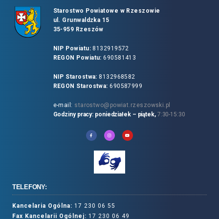
Starostwo Powiatowe w Rzeszowie
ul. Grunwaldzka 15
35-959 Rzeszów
NIP Powiatu:
8132919572
REGON Powiatu:
690581413
NIP Starostwa:
8132968582
REGON Starostwa:
690587999
e-mail:
starostwo@powiat.rzeszowski.pl
Godziny pracy: poniedziałek – piątek,
7:30-15:30
TELEFONY:
Kancelaria Ogólna:
17 230 06 55
Fax Kancelarii Ogólnej:
17 230 06 49