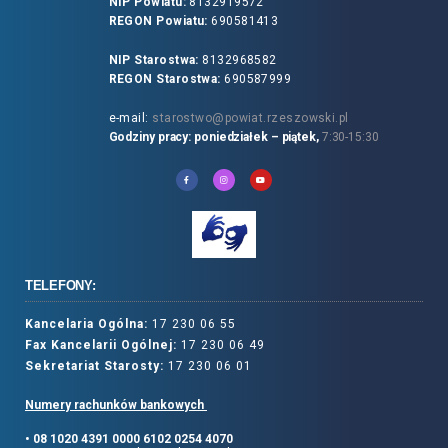
NIP Powiatu:
8132919572
REGON Powiatu:
690581413
NIP Starostwa:
8132968582
REGON Starostwa:
690587999
e-mail:
starostwo@powiat.rzeszowski.pl
Godziny pracy: poniedziałek – piątek,
7:30-15:30
TELEFONY:
Kancelaria Ogólna:
17 230 06 55
Fax Kancelarii Ogólnej:
17 230 06 49
Sekretariat Starosty:
17 230 06 01
Numery rachunków bankowych
• 08 1020 4391 0000 6102 0254 4070