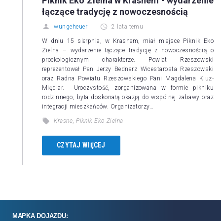
Piknik Eko Zielna w Krasnem - wydarzenie
łączące tradycję z nowoczesnością
wungeheuer
2 lata temu
W dniu 15 sierpnia, w Krasnem, miał miejsce Piknik Eko
Zielna – wydarzenie łączące tradycję z nowoczesnością o
proekologicznym charakterze. Powiat Rzeszowski
reprezentował Pan Jerzy Bednarz Wicestarosta Rzeszowski
oraz Radna Powiatu Rzeszowskiego Pani Magdalena Kluz-
Międlar. Uroczystość, zorganizowana w formie pikniku
rodzinnego, była doskonałą okazją do wspólnej zabawy oraz
integracji mieszkańców. Organizatorzy…
Krasne
,
Piknik Eko Zielna
CZYTAJ WIĘCEJ
MAPKA DOJAZDU: