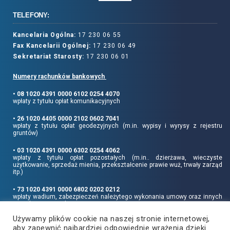
TELEFONY:
Kancelaria Ogólna:
17 230 06 55
Fax Kancelarii Ogólnej:
17 230 06 49
Sekretariat Starosty:
17 230 06 01
Numery rachunków bankowych
• 08 1020 4391 0000 6102 0254 4070
wpłaty z tytułu opłat komunikacyjnych
• 26 1020 4405 0000 2102 0602 7041
wpłaty z tytułu opłat geodezyjnych (m.in. wypisy i wyrysy z rejestru
gruntów)
• 03 1020 4391 0000 6302 0254 4062
wpłaty z tytułu opłat pozostałych (m.in.. dzierżawa, wieczyste
użytkowanie, sprzedaż mienia, przekształcenie prawie wuż, trwały zarząd
itp.)
• 73 1020 4391 0000 6802 0202 0212
wpłaty wadium, zabezpieczeń należytego wykonania umowy oraz innych
sum depozytowych
Używamy plików cookie na naszej stronie internetowej,
Informujemy, że opłatę skarbową należy uiszczać na rachunek Urzędu
aby zapewnić najbardziej odpowiednie wrażenia dzięki
Miasta Rzeszowa: