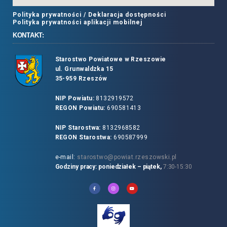
Polityka prywatności /
Deklaracja dostępności
Polityka prywatności aplikacji mobilnej
KONTAKT:
Starostwo Powiatowe w Rzeszowie
ul. Grunwaldzka 15
35-959 Rzeszów
NIP Powiatu:
8132919572
REGON Powiatu:
690581413
NIP Starostwa:
8132968582
REGON Starostwa:
690587999
e-mail:
starostwo@powiat.rzeszowski.pl
Godziny pracy: poniedziałek – piątek,
7:30-15:30