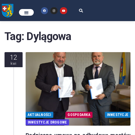
Tag:
Dylągowa
12
kwi
AKTUALNOŚCI
GOSPODARKA
INWESTYCJE
INWESTYCJE DROGOWE