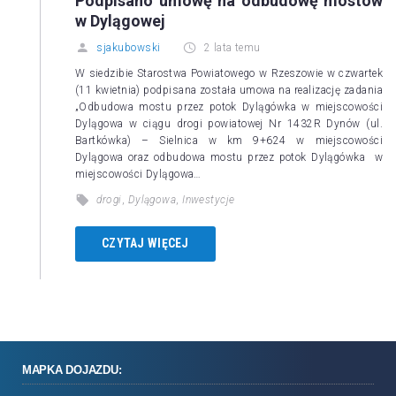
Podpisano umowę na odbudowę mostów
w Dylągowej
sjakubowski
2 lata temu
W siedzibie Starostwa Powiatowego w Rzeszowie w czwartek
(11 kwietnia) podpisana została umowa na realizację zadania
„Odbudowa mostu przez potok Dylągówka w miejscowości
Dylągowa w ciągu drogi powiatowej Nr 1432R Dynów (ul.
Bartkówka) – Sielnica w km 9+624 w miejscowości
Dylągowa oraz odbudowa mostu przez potok Dylągówka w
miejscowości Dylągowa…
drogi
,
Dylągowa
,
Inwestycje
CZYTAJ WIĘCEJ
MAPKA DOJAZDU: