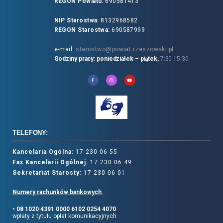
REGON Powiatu:
690581413
NIP Starostwa:
8132968582
REGON Starostwa:
690587999
e-mail:
starostwo@powiat.rzeszowski.pl
Godziny pracy: poniedziałek – piątek,
7:30-15:30
TELEFONY:
Kancelaria Ogólna:
17 230 06 55
Fax Kancelarii Ogólnej:
17 230 06 49
Sekretariat Starosty:
17 230 06 01
Numery rachunków bankowych
• 08 1020 4391 0000 6102 0254 4070
wpłaty z tytułu opłat komunikacyjnych